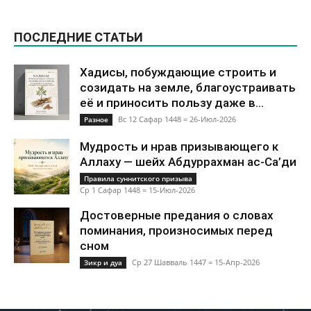
ПОСЛЕДНИЕ СТАТЬИ
Хадисы, побуждающие строить и
созидать на земле, благоустраивать
её и приносить пользу даже в...
Вс 12 Сафар 1448 = 26-Июл-2026
Разное
Мудрость и нрав призывающего к
Аллаху — шейх Абдуррахман ас-Са’ди
Правила суннитского призыва
Ср 1 Сафар 1448 = 15-Июл-2026
Достоверные предания о словах
поминания, произносимых перед
сном
Ср 27 Шавваль 1447 = 15-Апр-2026
Зикр и дуа