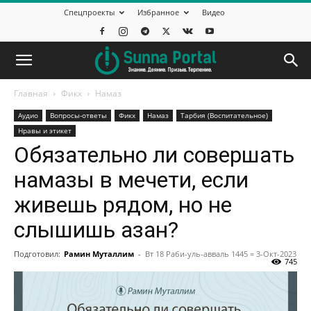
Спецпроекты
Избранное
Видео
Главная
Фикх
Намаз
Аудио
Вопросы-ответы
Фикх
Намаз
Тарбия (Воспитательное)
Нравы и этикет
Обязательно ли совершать
намазы в мечети, если
живешь рядом, но не
слышишь азан?
Подготовил:
Рамин Муталлим
-
Вт 18 Раби-уль-авваль 1445 = 3-Окт-2023
745