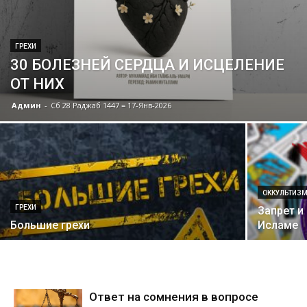
ГРЕХИ
30 БОЛЕЗНЕЙ СЕРДЦА И ИСЦЕЛЕНИЕ
ОТ НИХ
Админ
-
Сб 28 Раджаб 1447 = 17-Янв-2026
ОККУЛЬТИЗ
ГРЕХИ
Запрет и
Большие грехи
Исламе
Ответ на сомнения в вопросе