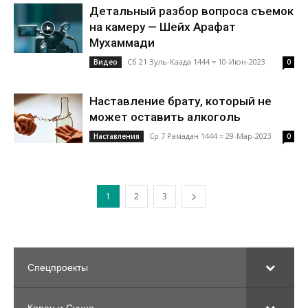
Детальный разбор вопроса съемок
на камеру — Шейх Арафат
Мухаммади
Сб 21 Зуль-Каада 1444 = 10-Июн-2023
Видео
0
Наставление брату, который не
может оставить алкоголь
Ср 7 Рамадан 1444 = 29-Мар-2023
Наставления
0
1
2
3
Спецпроекты
Коран и Сунна