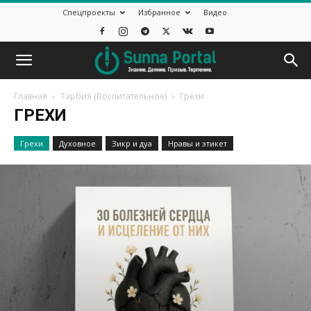
Спецпроекты
Избранное
Видео
Главная
Тарбия (Воспитательное)
Грехи
ГРЕХИ
Грехи
Духовное
Зикр и дуа
Нравы и этикет