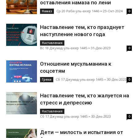
оставления намаза по лени
Ср 20 Раби-уль-ахир 1446 = 23-Окт-2024
Намаз
0
Наставление тем, кто празднует
наступление нового года
Наставления
Вс 18 Джумад-уль-ахир 1445 = 31-Дек-2023
0
Отношение мусульманина к
соцсетям
Сб 17 Джумад-уль-ахир 1445 = 30-Дек-2023
Грехи
0
Наставление тем, кто жалуется на
стресс и депрессию
Наставления
Сб 17 Джумад-уль-ахир 1445 = 30-Дек-2023
0
Дети — милость и испытания от