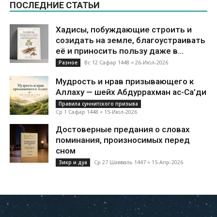
ПОСЛЕДНИЕ СТАТЬИ
Хадисы, побуждающие строить и
созидать на земле, благоустраивать
её и приносить пользу даже в...
Вс 12 Сафар 1448 = 26-Июл-2026
Разное
Мудрость и нрав призывающего к
Аллаху — шейх Абдуррахман ас-Са’ди
Правила суннитского призыва
Ср 1 Сафар 1448 = 15-Июл-2026
Достоверные предания о словах
поминания, произносимых перед
сном
Ср 27 Шавваль 1447 = 15-Апр-2026
Зикр и дуа