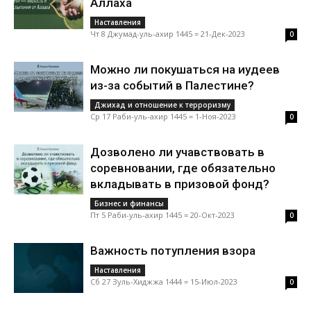
Аллаха
Наставления
Чт 8 Джумад-уль-ахир 1445 = 21-Дек-2023
0
Можно ли покушаться на иудеев
из-за событий в Палестине?
Джихад и отношение к терроризму
Ср 17 Раби-уль-ахир 1445 = 1-Ноя-2023
0
Дозволено ли учавствовать в
соревновании, где обязательно
вкладывать в призовой фонд?
Бизнес и финансы
Пт 5 Раби-уль-ахир 1445 = 20-Окт-2023
0
Важность потупления взора
Наставления
Сб 27 Зуль-Хиджжа 1444 = 15-Июл-2023
0