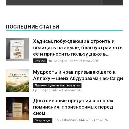
ПОСЛЕДНИЕ СТАТЬИ
Хадисы, побуждающие строить и
созидать на земле, благоустраивать
её и приносить пользу даже в...
Вс 12 Сафар 1448 = 26-Июл-2026
Разное
Мудрость и нрав призывающего к
Аллаху — шейх Абдуррахман ас-Са’ди
Правила суннитского призыва
Ср 1 Сафар 1448 = 15-Июл-2026
Достоверные предания о словах
поминания, произносимых перед
сном
Ср 27 Шавваль 1447 = 15-Апр-2026
Зикр и дуа