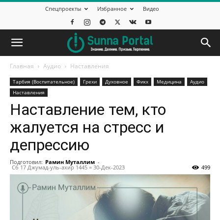
Спецпроекты
Избранное
Видео
Главная
Аудио
Наставления
Тарбия (Воспитательное)
Грехи
Духовное
Фикх
Медицина
Аудио
Наставления
Наставление тем, кто
жалуется на стресс и
депрессию
Подготовил:
Рамин Муталлим
-
Сб 17 Джумад-уль-ахир 1445 = 30-Дек-2023
499