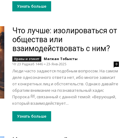
Узнать больше
Что лучше: изолироваться от
общества или
взаимодействовать с ним?
Магжан Тобыкты
-
Нравы и этикет
Чт 23 Раджаб 1446 = 23-Янв-2025
0
Люди часто задаются подобным вопросом. На самом
деле однозначного ответа нет, ибо многое зависит
от конкретных лиц и обстоятельств. Однако давайте
обратим внимание на познавательный хадис
Пророка ﷺ, связанный с данной темой: «Верующий,
который взаимодействует...
Узнать больше