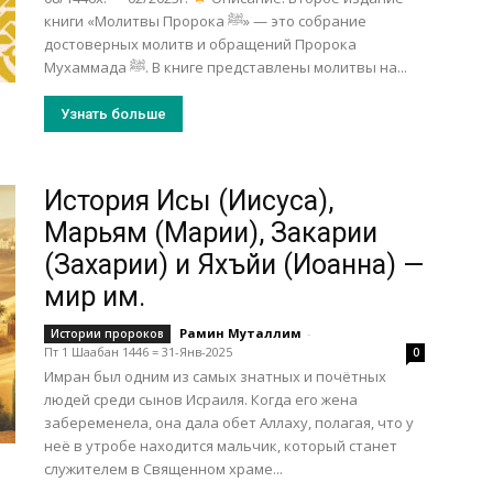
книги «Молитвы Пророка ﷺ» — это собрание
достоверных молитв и обращений Пророка
Мухаммада ﷺ. В книге представлены молитвы на...
Узнать больше
История Исы (Иисуса),
Марьям (Марии), Закарии
(Захарии) и Яхъйи (Иоанна) —
мир им.
Рамин Муталлим
-
Истории пророков
Пт 1 Шаабан 1446 = 31-Янв-2025
0
Имран был одним из самых знатных и почётных
людей среди сынов Исраиля. Когда его жена
забеременела, она дала обет Аллаху, полагая, что у
неё в утробе находится мальчик, который станет
служителем в Священном храме...