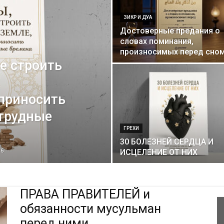
ЗИКР И ДУА
Достоверные предания о
словах поминания,
произносимых перед сно
е строить
 приносить
 трудные
ГРЕХИ
30 БОЛЕЗНЕЙ СЕРДЦА И
26
ИСЦЕЛЕНИЕ ОТ НИХ
ПРАВА ПРАВИТЕЛЕЙ и
обязанности мусульман
перед ними