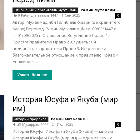
Рамин Муталлим
-
Отношение к правителям мусульман
Пн 9 Раби-уль-авваль 1447 = 1-Сен-2025
0
Автор: Мухаммад ибн Галиб аль-Умари (да хранит его
Аллах) Перевод: Рамин Муталлим Дата: 09/03/1447 х.
— 01/09/2025 г. Оглавление Вступление Право 1.
Присяга правителю Право 2. Слушаться и
подчиняться правителю Право 3. Искреннее и
благожелательное отношение к правителю Право 4.
Уважение к...
Узнать больше
История Юсуфа и Якуба (мир
им)
Рамин Муталлим
-
Истории пророков
Чт 29 Мухаррам 1447 = 24-Июл-2025
0
История Юсуфа (Иосифа) и Якуба (Якова) — мир им
История Юсуфа и Якуба (мир им) — одна из самых