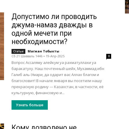
Допустимо ли проводить
джума-намаз дважды в
одной мечети при
необходимости?
Магжан Тобыкты
-
Статьи
Сб 21 Шавваль 1446 = 19-Апр-2025
0
Вопрос Ассаляму алейкум уа рахматуллахи уа
баракатуху. Наш почтенный шейх, Мухаммад ибн
Галиб аль-Умари, да одарит вас Аллах благом и
благословит! В начале января вы посетили нашу
прек­расную родину — Казахстан, в частности, её
культурную, финансовую и...
Узнать больше
Кому дозволено не