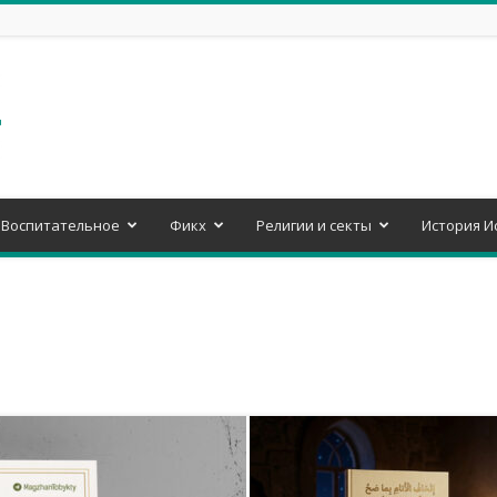
Воспитательное
Фикх
Религии и секты
История И