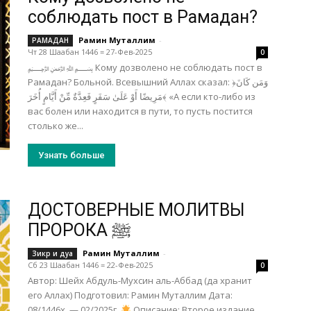
соблюдать пост в Рамадан?
Рамин Муталлим
-
РАМАДАН
Чт 28 Шаабан 1446 = 27-Фев-2025
0
﷽ Кому дозволено не соблюдать пост в
Рамадан? Больной. Всевышний Аллах сказал: ﴿وَمَن كَانَ
مَرِيضًا أَوْ عَلَىٰ سَفَرٍ فَعِدَّةٌ مِّنْ أَيَّامٍ أُخَرَ﴾ «А если кто-либо из
вас болен или находится в пути, то пусть постится
столько же...
Узнать больше
ДОСТОВЕРНЫЕ МОЛИТВЫ
ПРОРОКА ﷺ
Рамин Муталлим
-
Зикр и дуа
Сб 23 Шаабан 1446 = 22-Фев-2025
0
Автор: Шейх Абдуль-Мухсин аль-Аббад (да хранит
его Аллах) Подготовил: Рамин Муталлим Дата:
08/1446х. — 02/2025г.
Описание: Второе издание