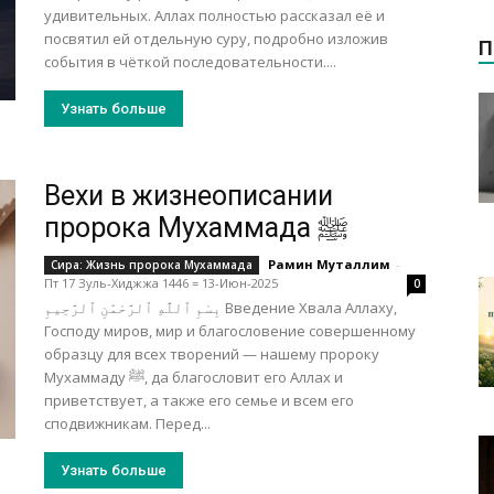
удивительных. Аллах полностью рассказал её и
посвятил ей отдельную суру, подробно изложив
П
события в чёткой последовательности....
Узнать больше
Вехи в жизнеописании
пророка Мухаммада ﷺ
Рамин Муталлим
-
Сира: Жизнь пророка Мухаммада
Пт 17 Зуль-Хиджжа 1446 = 13-Июн-2025
0
بِسْمِ ٱللَّٰهِ ٱلرَّحْمَٰنِ ٱلرَّحِيمِ Введение Хвала Аллаху,
Господу миров, мир и благословение совершенному
образцу для всех творений — нашему пророку
Мухаммаду ﷺ, да благословит его Аллах и
приветствует, а также его семье и всем его
сподвижникам. Перед...
Узнать больше