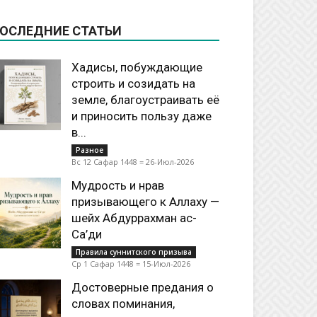
ОСЛЕДНИЕ СТАТЬИ
Хадисы, побуждающие
строить и созидать на
земле, благоустраивать её
и приносить пользу даже
в...
Разное
Вс 12 Сафар 1448 = 26-Июл-2026
Мудрость и нрав
призывающего к Аллаху —
шейх Абдуррахман ас-
Са’ди
Правила суннитского призыва
Ср 1 Сафар 1448 = 15-Июл-2026
Достоверные предания о
словах поминания,