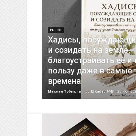
РАЗНОЕ
Хадисы, побуждающи
и созидать на земле,
благоустраивать её и
пользу даже в самые
времена
Магжан Тобыкты
-
Вс 12 Сафар 1448 = 26-Июл-20