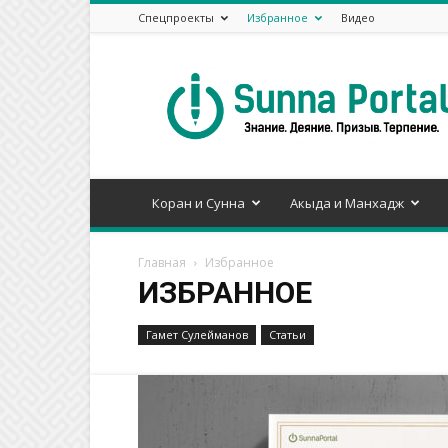
Спецпроекты
Избранное
Видео
Сунна
Портал
Коран и Сунна
Акыда и Манхадж
Главная
Избранное
ИЗБРАННОЕ
Гамет Сулейманов
Статьи