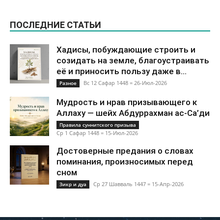
ПОСЛЕДНИЕ СТАТЬИ
Хадисы, побуждающие строить и
созидать на земле, благоустраивать
её и приносить пользу даже в...
Вс 12 Сафар 1448 = 26-Июл-2026
Разное
Мудрость и нрав призывающего к
Аллаху — шейх Абдуррахман ас-Са’ди
Правила суннитского призыва
Ср 1 Сафар 1448 = 15-Июл-2026
Достоверные предания о словах
поминания, произносимых перед
сном
Ср 27 Шавваль 1447 = 15-Апр-2026
Зикр и дуа