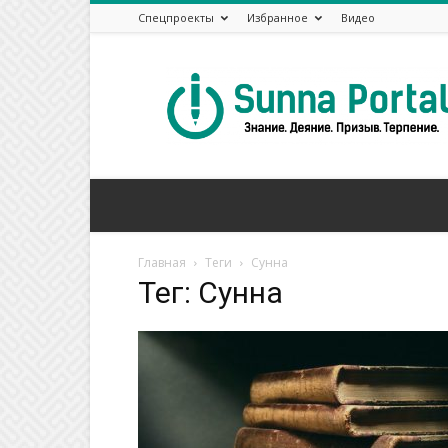
Спецпроекты
Избранное
Видео
Сунна
Портал
Главная
Теги
Сунна
Тег: Сунна