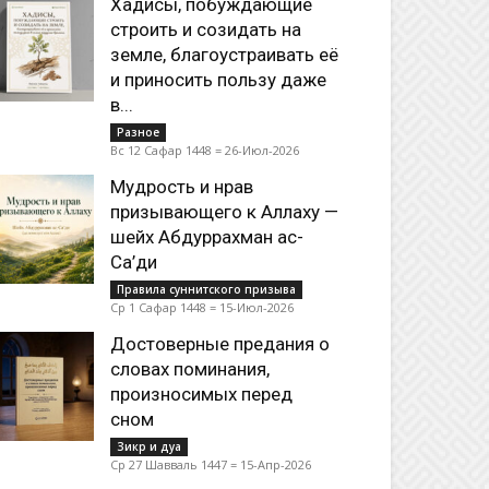
Хадисы, побуждающие
строить и созидать на
земле, благоустраивать её
и приносить пользу даже
в...
Разное
Вс 12 Сафар 1448 = 26-Июл-2026
Мудрость и нрав
призывающего к Аллаху —
шейх Абдуррахман ас-
Са’ди
Правила суннитского призыва
Ср 1 Сафар 1448 = 15-Июл-2026
Достоверные предания о
словах поминания,
произносимых перед
сном
Зикр и дуа
Ср 27 Шавваль 1447 = 15-Апр-2026