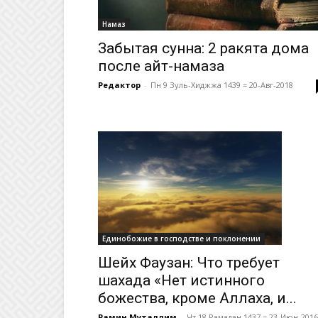
Намаз
Забытая сунна: 2 ракята дома
после айт-намаза
Редактор
-
Пн 9 Зуль-Хиджжа 1439 = 20-Авг-2018
Единобожие в господстве и поклонении
Шейх Фаузан: Что требует
шахада «Нет истинного
божества, кроме Аллаха, и...
Рамин Муталлим
-
Чт 18 Рамадан 1437 = 23-Июн-2016