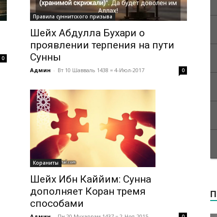
Правила суннитского призыва
Шейх Абдулла Бухари о
проявлении терпения на пути
Сунны
0
Админ
-
Вт 10 Шавваль 1438 = 4-Июл-2017
0
Кораниты
Шейх Ибн Каййим: Сунна
дополняет Коран тремя
П
способами
Админ
-
Пн 20 Мухаррам 1437 = 2-Ноя-2015
0