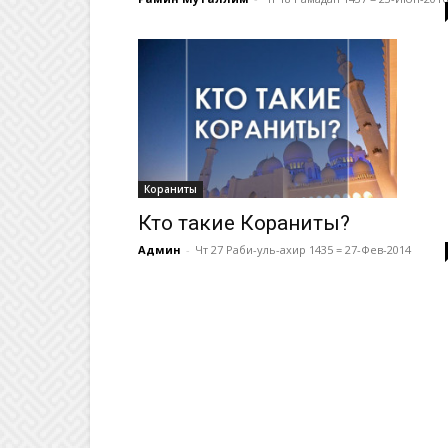
Кораниты
Кто такие Кораниты?
Админ
-
Чт 27 Раби-уль-ахир 1435 = 27-Фев-2014