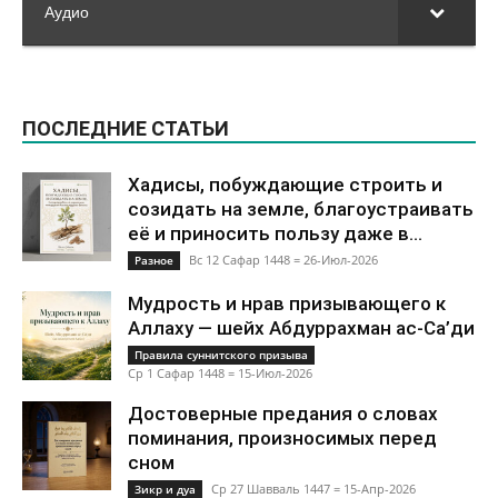
Аудио
ПОСЛЕДНИЕ СТАТЬИ
Хадисы, побуждающие строить и
созидать на земле, благоустраивать
её и приносить пользу даже в...
Вс 12 Сафар 1448 = 26-Июл-2026
Разное
Мудрость и нрав призывающего к
Аллаху — шейх Абдуррахман ас-Са’ди
Правила суннитского призыва
Ср 1 Сафар 1448 = 15-Июл-2026
Достоверные предания о словах
поминания, произносимых перед
сном
Ср 27 Шавваль 1447 = 15-Апр-2026
Зикр и дуа