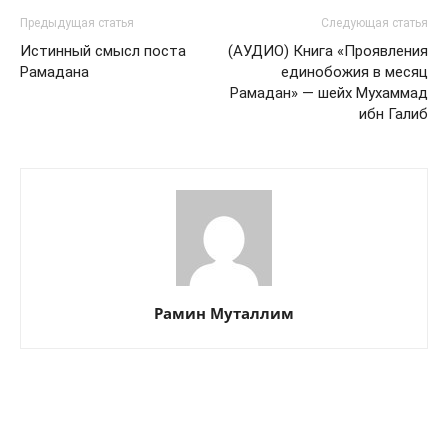
Предыдущая статья
Следующая статья
Истинный смысл поста
(АУДИО) Книга «Проявления
Рамадана
единобожия в месяц
Рамадан» — шейх Мухаммад
ибн Галиб
Рамин Муталлим