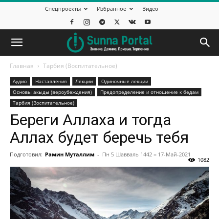
Спецпроекты
Избранное
Видео
Главная
Тарбия (Воспитательное)
Аудио
Наставления
Лекции
Одиночные лекции
Основы акыды (вероубеждения)
Предопределение и отношение к бедам
Тарбия (Воспитательное)
Береги Аллаха и тогда
Аллах будет беречь тебя
Подготовил:
Рамин Муталлим
-
Пн 5 Шавваль 1442 = 17-Май-2021
1082