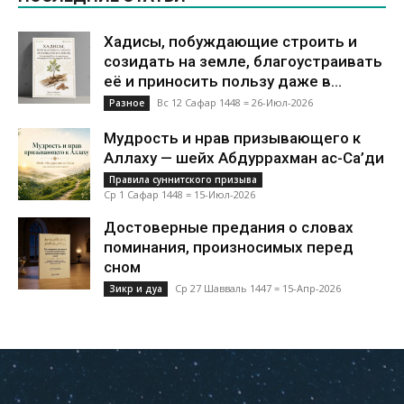
Хадисы, побуждающие строить и
созидать на земле, благоустраивать
её и приносить пользу даже в...
Вс 12 Сафар 1448 = 26-Июл-2026
Разное
Мудрость и нрав призывающего к
Аллаху — шейх Абдуррахман ас-Са’ди
Правила суннитского призыва
Ср 1 Сафар 1448 = 15-Июл-2026
Достоверные предания о словах
поминания, произносимых перед
сном
Ср 27 Шавваль 1447 = 15-Апр-2026
Зикр и дуа