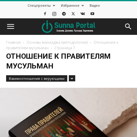
Спецпроекты
Избранное
Видео
Главная
Основы манхаджа (методологии)
Отношение к
правителям мусульман
Страница 7
ОТНОШЕНИЕ К ПРАВИТЕЛЯМ
МУСУЛЬМАН
Взаимоотношения с верующими