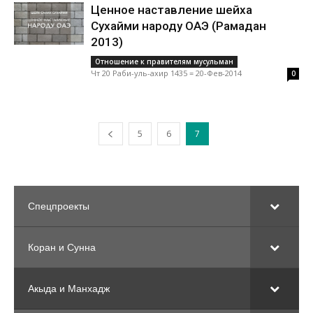
Ценное наставление шейха
Сухайми народу ОАЭ (Рамадан
2013)
Отношение к правителям мусульман
Чт 20 Раби-уль-ахир 1435 = 20-Фев-2014
0
5
6
7
Спецпроекты
Коран и Сунна
Акыда и Манхадж