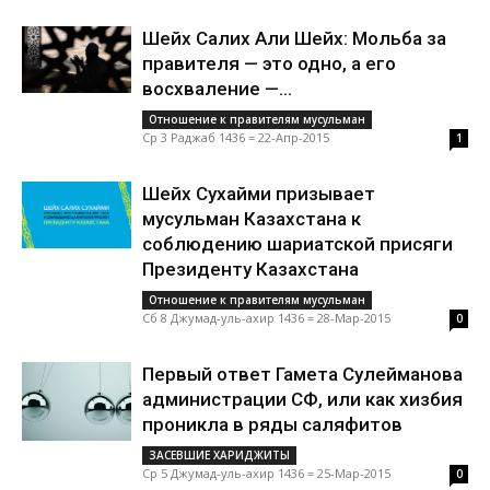
Шейх Салих Али Шейх: Мольба за
правителя — это одно, а его
восхваление —...
Отношение к правителям мусульман
Ср 3 Раджаб 1436 = 22-Апр-2015
1
Шейх Сухайми призывает
мусульман Казахстана к
соблюдению шариатской присяги
Президенту Казахстана
Отношение к правителям мусульман
Сб 8 Джумад-уль-ахир 1436 = 28-Мар-2015
0
Первый ответ Гамета Сулейманова
администрации СФ, или как хизбия
проникла в ряды саляфитов
ЗАСЕВШИЕ ХАРИДЖИТЫ
Ср 5 Джумад-уль-ахир 1436 = 25-Мар-2015
0