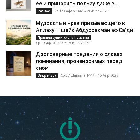
её и приносить пользу даже в...
Вс 12 Сафар 1448 = 26-Июл-2026
Разное
Мудрость и нрав призывающего к
Аллаху — шейх Абдуррахман ас-Са’ди
Правила суннитского призыва
Ср 1 Сафар 1448 = 15-Июл-2026
Достоверные предания о словах
поминания, произносимых перед
сном
Ср 27 Шавваль 1447 = 15-Апр-2026
Зикр и дуа