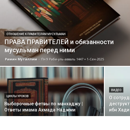
ОТНОШЕНИЕ К ПРАВИТЕЛЯМ МУСУЛЬМАН
ПРАВА ПРАВИТЕЛЕЙ и обязанности
мусульман перед ними
Рамин Муталлим
-
Пн 9 Раби-уль-авваль 1447 = 1-Сен-2025
ВИДЕО
ЦИКЛЫ УРОКОВ
О сотруд
Выборочные фетвы по манхаджу |
деструк
Ответы имама Ахмада Наджми
ибн Хади