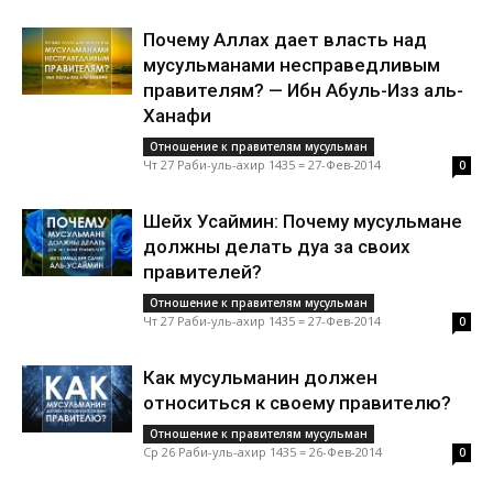
Почему Аллах дает власть над
мусульманами несправедливым
правителям? — Ибн Абуль-Изз аль-
Ханафи
Отношение к правителям мусульман
Чт 27 Раби-уль-ахир 1435 = 27-Фев-2014
0
Шейх Усаймин: Почему мусульмане
должны делать дуа за своих
правителей?
Отношение к правителям мусульман
Чт 27 Раби-уль-ахир 1435 = 27-Фев-2014
0
Как мусульманин должен
относиться к своему правителю?
Отношение к правителям мусульман
Ср 26 Раби-уль-ахир 1435 = 26-Фев-2014
0