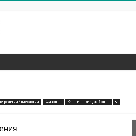
ие религии / идеологии
Кадариты
Классические джабриты
жения