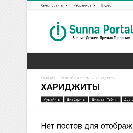
Спецпроекты
Избранное
Видео
Сунна
Портал
Главная
Религии и секты
Хариджиты
ХАРИДЖИТЫ
Mумайиты
Джабариты
Джамаат-Таблиг
Друг
Нет постов для отобра