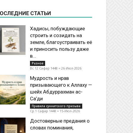
ОСЛЕДНИЕ СТАТЬИ
Хадисы, побуждающие
строить и созидать на
земле, благоустраивать её
и приносить пользу даже
в...
Разное
Вс 12 Сафар 1448 = 26-Июл-2026
Мудрость и нрав
призывающего к Аллаху —
шейх Абдуррахман ас-
Са’ди
Правила суннитского призыва
Ср 1 Сафар 1448 = 15-Июл-2026
Достоверные предания о
словах поминания,