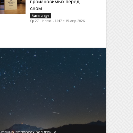
произносимых перед
сном
Зикр и дуа
Ср 27 Шавваль 1447 = 15-Апр-2026
овных вопросах религии, а