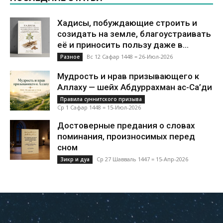
Хадисы, побуждающие строить и
созидать на земле, благоустраивать
её и приносить пользу даже в...
Вс 12 Сафар 1448 = 26-Июл-2026
Разное
Мудрость и нрав призывающего к
Аллаху — шейх Абдуррахман ас-Са’ди
Правила суннитского призыва
Ср 1 Сафар 1448 = 15-Июл-2026
Достоверные предания о словах
поминания, произносимых перед
сном
Ср 27 Шавваль 1447 = 15-Апр-2026
Зикр и дуа