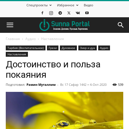
Спецпроекты
Избранное
Видео
Главная
Аудио
Наставления
Тарбия (Воспитательное)
Грехи
Духовное
Зикр и дуа
Аудио
Наставления
Достоинство и польза
покаяния
Подготовил:
Рамин Муталлим
-
Вс 17 Сафар 1442 = 4-Окт-2020
539