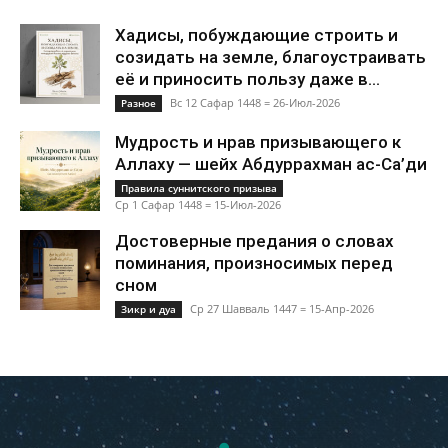
Хадисы, побуждающие строить и
созидать на земле, благоустраивать
её и приносить пользу даже в...
Вс 12 Сафар 1448 = 26-Июл-2026
Разное
Мудрость и нрав призывающего к
Аллаху — шейх Абдуррахман ас-Са’ди
Правила суннитского призыва
Ср 1 Сафар 1448 = 15-Июл-2026
Достоверные предания о словах
поминания, произносимых перед
сном
Ср 27 Шавваль 1447 = 15-Апр-2026
Зикр и дуа