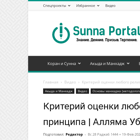
Спецпроекты
Избранное
Видео
Сунна
Портал
Коран и Сунна
Акыда и Манхадж
Главная
Видео
Критерий оценки любого рели
Акыда и Манхадж
Видео
Основы манхаджа (методолог
Критерий оценки люб
принципа | Алляма У
Подготовил:
Редактор
-
Вс 28 Раджаб 1444 = 19-Фев-20