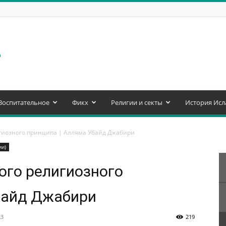
Воспитательное
Фикх
Религии и секты
История Исл
гиозного принципа | Алляма Убайд Джабири
ии)
ого религиозного
байд Джабири
23
219