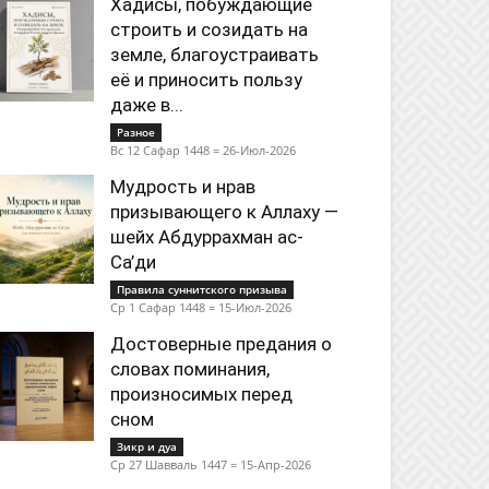
Хадисы, побуждающие
строить и созидать на
земле, благоустраивать
её и приносить пользу
даже в...
Разное
Вс 12 Сафар 1448 = 26-Июл-2026
Мудрость и нрав
призывающего к Аллаху —
шейх Абдуррахман ас-
Са’ди
Правила суннитского призыва
Ср 1 Сафар 1448 = 15-Июл-2026
Достоверные предания о
словах поминания,
произносимых перед
сном
Зикр и дуа
Ср 27 Шавваль 1447 = 15-Апр-2026