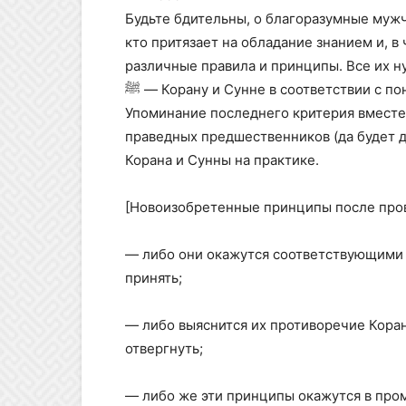
Будьте бдительны, о благоразумные мужч
кто притязает на обладание знанием и, в
различные правила и принципы. Все их н
ﷺ — Корану и Сунне в соответствии с пониманием праведных предшественников.
Упоминание последнего критерия вместе с
праведных предшественников (да будет 
Корана и Сунны на практике.
[Новоизобретенные принципы после прове
— либо они окажутся соответствующими К
принять;
— либо выяснится их противоречие Коран
отвергнуть;
— либо же эти принципы окажутся в пром