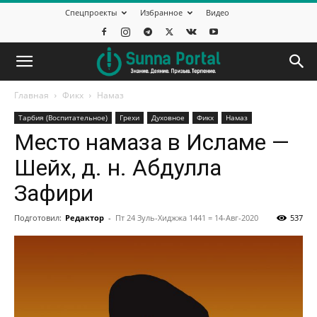
Спецпроекты
Избранное
Видео
Главная
Фикх
Намаз
Тарбия (Воспитательное)
Грехи
Духовное
Фикх
Намаз
Место намаза в Исламе —
Шейх, д. н. Абдулла
Зафири
Подготовил:
Редактор
-
Пт 24 Зуль-Хиджжа 1441 = 14-Авг-2020
537