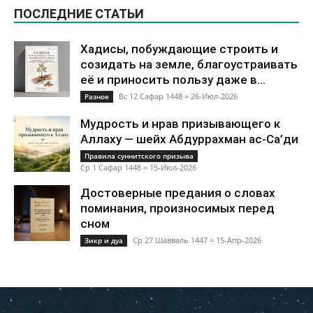
ПОСЛЕДНИЕ СТАТЬИ
Хадисы, побуждающие строить и
созидать на земле, благоустраивать
её и приносить пользу даже в...
Вс 12 Сафар 1448 = 26-Июл-2026
Разное
Мудрость и нрав призывающего к
Аллаху — шейх Абдуррахман ас-Са’ди
Правила суннитского призыва
Ср 1 Сафар 1448 = 15-Июл-2026
Достоверные предания о словах
поминания, произносимых перед
сном
Ср 27 Шавваль 1447 = 15-Апр-2026
Зикр и дуа