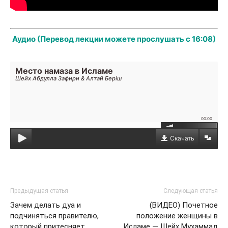
Аудио (Перевод лекции можете прослушать с 16:08)
Место намаза в Исламе
Шейх Абдулла Зафири & Алтай Берiш
00:00
Скачать
Предыдущая статья
Следующая статья
Зачем делать дуа и
(ВИДЕО) Почетное
подчиняться правителю,
положение женщины в
который притесняет
Исламе — Шейх Мухаммад