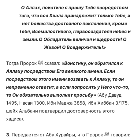
О Аллах, поистине я прошу Тебя посредством
того, что вся Хвала принадлежит только Тебе, и
нет божества достойного поклонения, кроме
Тебя, Всемилостивого, Первосоздателя небес и
земли. О Обладатель величия и щедрости! О
Живой! О Вседержитель!»
Тогда Пророк ﷺ сказал:
«Воистину, он обратился к
Аллаху посредством Его великого имени. Если
посредством этого имени воззвать к Аллаху, то он
непременно ответит, а если попросить у Него что-то,
то Он обязательно выполнит просьбу»
(Абу Давуд
1495, Насаи 1300, Ибн Маджа 3858, Ибн Хиббан 3/175,
шейх Альбани подтвердил достоверность этого
хадиса).
3.
Передается от Абу Хурайры, что Пророк ﷺ говорил: