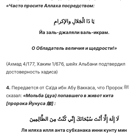
«Часто просите Аллаха посредством:
يَا ذَا الْجَلالِ والإكرامِ
Йа заль-джаляли валь-икрам.
О Обладатель величия и щедрости!»
(Ахмад 4/177, Хаким 1/676, шейх Альбани подтвердил
достоверность хадиса)
4.
Передается от Са’да ибн Абу Ваккаса, что Пророк ﷺ
сказал:
«Мольба (дуа) попавшего в живот кита
[пророка Йунуса ﷺ] :
لَا إِلَهَ إِلَّا أَنْتَ سُبْحَانَكَ إِنِّي كُنْتُ مِنَ الظَّالِمِينَ
Ля иляха илля анта субханака инни кунту мин