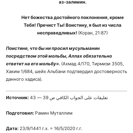
аз-залимин.
Нет божества достойного поклонения, кроме
Тебя! Пречист Ты! Воистину, я был из числа
несправедливых!
(Коран, 21:87)
Поистине, что бы ни просил мусульманин
посредством этой мольбы, Аллах обязательно
ответит на его мольбу».
(Ахмад 4/170, Тирмизи 3505,
Хаким 1/684, шейх Альбани подтвердил достоверность
данного хадиса).
Источник:
تعليقات على الجواب الكافي ص 39 — 43
Подготовил:
Рамин Муталлим
Дата:
23/9/1441 г.х. = 16/5/2020 г.г.