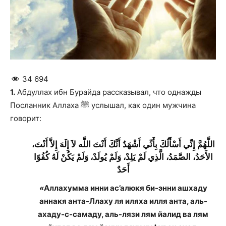
34 694
1.
Абдуллах ибн Бурайда рассказывал, что однажды
Посланник Аллаха ﷺ услышал, как один мужчина
говорит:
اللَّهُمَّ إِنِّي أَسْأَلُكَ بِأَنِّي أَشْهَدُ أَنَّكَ أَنْتَ اللَّه لاَ إِلَهَ إِلاَّ أَنْتَ،
الأَحَدُ، الصَّمَدُ، الَّذِي لَمْ يَلِدْ، وَلَمْ يُولَدْ، وَلَمْ يَكُنْ لَهُ كُفُوًا
أَحَدٌ
«
Аллахумма инни ас’алюкя би-энни ашхаду
аннакя анта-Ллаху ля иляха илля анта, аль-
ахаду-с-самаду, аль-лязи лям йалид ва лям