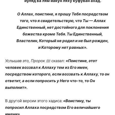
йуляд ва лям йакун ляху куфуван ахад.
О Аллах, поистине, я прошу Тебя посредством
того, что я свидетельствую, что Ты — Аллах
Единственный, нет достойного для поклонения
божества кроме Тебя. Ты Единственный,
Властелин, Который не родил и не был рожден,
и Которому нет равных».
Услышав это, Пророк ﷺ сказал:
«Поистине, этот
человек воззвал к Аллаху тем из Его имен,
посредством которого, если воззвать к Аллаху, то он
ответит, а если попросить у Него что-то, то Он
выполнит».
В другой версии этого хадиса:
«Воистину, ты
попросил Аллаха посредством Его величайшего
имени».