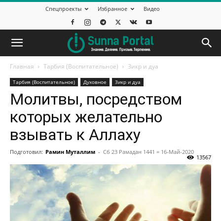
Спецпроекты
Избранное
Видео
Главная
Тарбия (Воспитательное)
Зикр и дуа
Тарбия (Воспитательное)
Духовное
Зикр и дуа
Молитвы, посредством
которых желательно
взывать к Аллаху
Подготовил:
Рамин Муталлим
-
Сб 23 Рамадан 1441 = 16-Май-2020
13567