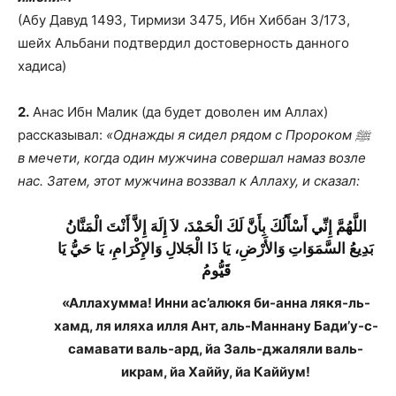
(Абу Давуд 1493, Тирмизи 3475, Ибн Хиббан 3/173,
шейх Альбани подтвердил достоверность данного
хадиса)
2.
Анас Ибн Малик (да будет доволен им Аллах)
рассказывал:
«Однажды я сидел рядом с Пророком ﷺ
в мечети, когда один мужчина совершал намаз возле
нас. Затем, этот мужчина воззвал к Аллаху, и сказал:
اللَّهُمَّ إِنِّي أَسْأَلُكَ بِأَنَّ لَكَ الْحَمْدَ، لاَ إِلَهَ إِلاَّ أَنْتَ الْمَنَّانُ
بَدِيعُ السَّمَوَاتِ وَالأَرْضِ، يَا ذَا الْجَلالِ وَالإِكْرَامِ، يَا حَيُّ يَا
قَيُّومُ
«Аллахумма! Инни ас’алюкя би-анна лякя-ль-
хамд, ля иляха илля Ант, аль-Маннану Бади’у-с-
самавати валь-ард, йа Заль-джаляли валь-
икрам, йа Хаййу, йа Каййум!