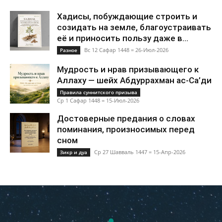
Хадисы, побуждающие строить и
созидать на земле, благоустраивать
её и приносить пользу даже в...
Вс 12 Сафар 1448 = 26-Июл-2026
Разное
Мудрость и нрав призывающего к
Аллаху — шейх Абдуррахман ас-Са’ди
Правила суннитского призыва
Ср 1 Сафар 1448 = 15-Июл-2026
Достоверные предания о словах
поминания, произносимых перед
сном
Ср 27 Шавваль 1447 = 15-Апр-2026
Зикр и дуа