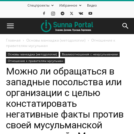
Спецпроекты
Избранное
Видео
Главная
Основы манхаджа (методологии)
Отношение к
правителям мусульман
Основы манхаджа (методологии)
Взаимоотношения с немусульманами
Отношение к правителям мусульман
Можно ли обращаться в
западные посольства или
организации с целью
констатировать
негативные факты против
своей мусульманской