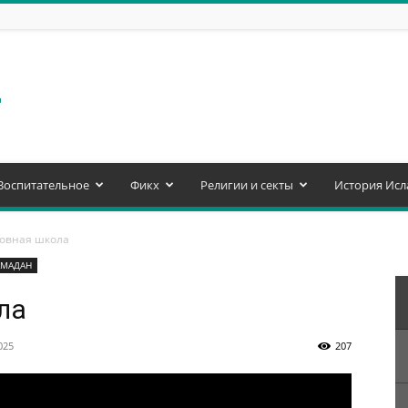
Воспитательное
Фикх
Религии и секты
История Исл
ховная школа
АМАДАН
ла
025
207