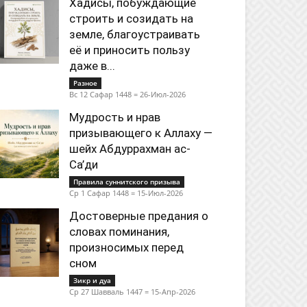
Хадисы, побуждающие
строить и созидать на
земле, благоустраивать
её и приносить пользу
даже в...
Разное
Вс 12 Сафар 1448 = 26-Июл-2026
Мудрость и нрав
призывающего к Аллаху —
шейх Абдуррахман ас-
Са’ди
Правила суннитского призыва
Ср 1 Сафар 1448 = 15-Июл-2026
Достоверные предания о
словах поминания,
произносимых перед
сном
Зикр и дуа
Ср 27 Шавваль 1447 = 15-Апр-2026