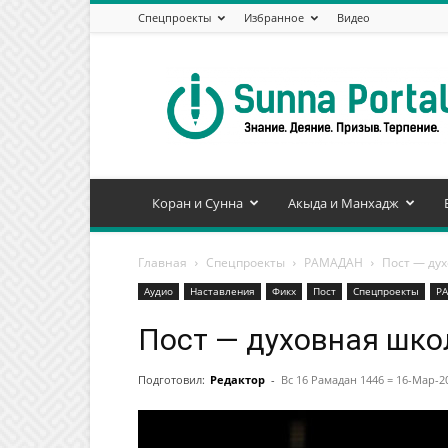
Спецпроекты
Избранное
Видео
Сунна
Портал
Коран и Сунна
Акыда и Манхадж
Главная
Спецпроекты
РАМАДАН
Пост — ду
Аудио
Наставления
Фикх
Пост
Спецпроекты
Р
Пост — духовная шко
Подготовил:
Редактор
-
Вс 16 Рамадан 1446 = 16-Мар-2