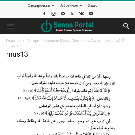
Спецпроекты
Избранное
Видео
Главная
История пророков Мусы (Моисея) и Харуна (Аарона) ﷺ
mus13
mus13