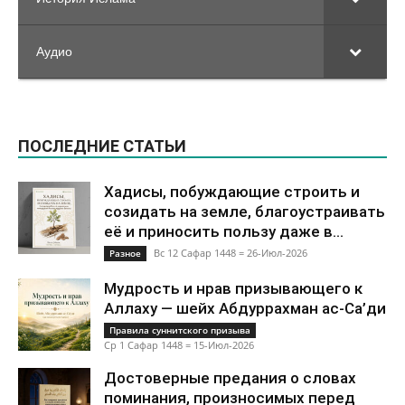
Аудио
ПОСЛЕДНИЕ СТАТЬИ
Хадисы, побуждающие строить и
созидать на земле, благоустраивать
её и приносить пользу даже в...
Вс 12 Сафар 1448 = 26-Июл-2026
Разное
Мудрость и нрав призывающего к
Аллаху — шейх Абдуррахман ас-Са’ди
Правила суннитского призыва
Ср 1 Сафар 1448 = 15-Июл-2026
Достоверные предания о словах
поминания, произносимых перед