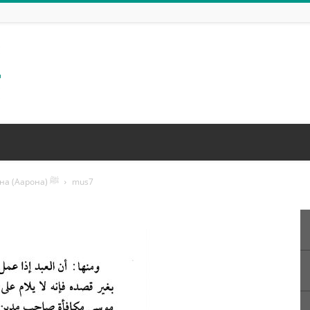
История пророков Мусы (Моисея) и Харуна (Аарона) ﷺ
mus7