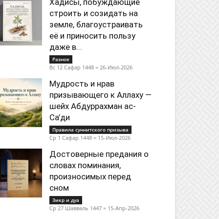
Хадисы, побуждающие
строить и созидать на
земле, благоустраивать
её и приносить пользу
даже в...
Разное
Вс 12 Сафар 1448 = 26-Июл-2026
Мудрость и нрав
призывающего к Аллаху —
шейх Абдуррахман ас-
Са’ди
Правила суннитского призыва
Ср 1 Сафар 1448 = 15-Июл-2026
Достоверные предания о
словах поминания,
произносимых перед
сном
Зикр и дуа
Ср 27 Шавваль 1447 = 15-Апр-2026