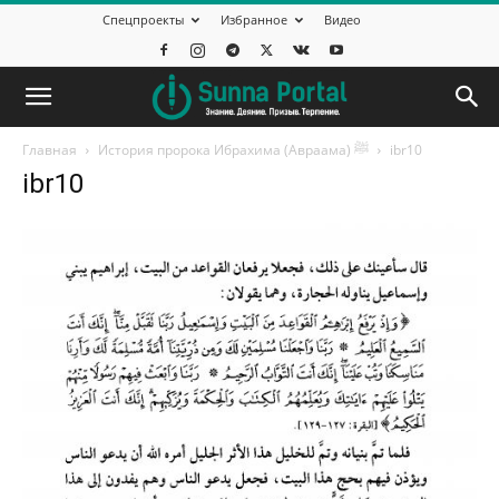
Спецпроекты
Избранное
Видео
Главная
История пророка Ибрахима (Авраама) ﷺ
ibr10
ibr10