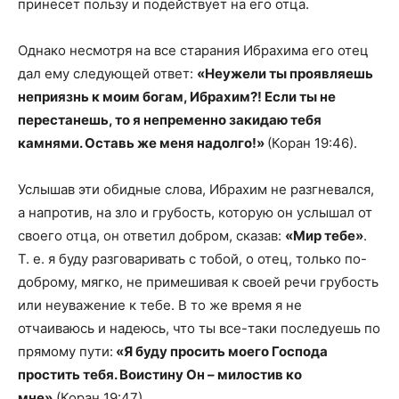
принесет пользу и подействует на его отца.
Однако несмотря на все старания Ибрахима его отец
дал ему следующей ответ:
«Неужели ты проявляешь
неприязнь к моим богам, Ибрахим?! Если ты не
перестанешь, то я непременно закидаю тебя
камнями. Оставь же меня надолго!»
(Коран 19:46).
Услышав эти обидные слова, Ибрахим не разгневался,
а напротив, на зло и грубость, которую он услышал от
своего отца, он ответил добром, сказав:
«Мир тебе»
.
Т. е. я буду разговаривать с тобой, о отец, только по-
доброму, мягко, не примешивая к своей речи грубость
или неуважение к тебе. В то же время я не
отчаиваюсь и надеюсь, что ты все-таки последуешь по
прямому пути:
«Я буду просить моего Господа
простить тебя. Воистину Он – милостив ко
мне»
(Коран 19:47).