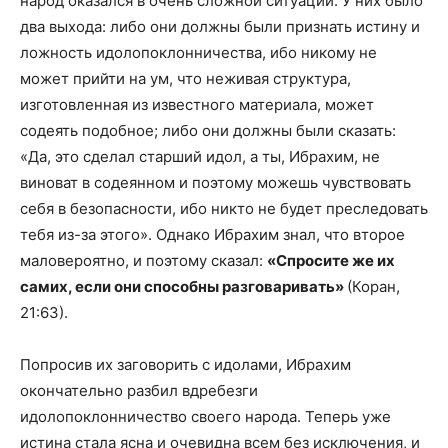
народ оказался в очень сложной ситуации. У них было
два выхода: либо они должны были признать истину и
ложность идолопоклонничества, ибо никому не
может прийти на ум, что неживая структура,
изготовленная из известного материала, может
содеять подобное; либо они должны были сказать:
«Да, это сделал старший идол, а ты, Ибрахим, не
виноват в содеянном и поэтому можешь чувствовать
себя в безопасности, ибо никто не будет преследовать
тебя из-за этого». Однако Ибрахим знал, что второе
маловероятно, и поэтому сказал:
«Спросите же их
самих, если они способны разговаривать»
(Коран,
21:63).
Попросив их заговорить с идолами, Ибрахим
окончательно разбил вдребезги
идолопоклонничество своего народа. Теперь уже
истина стала ясна и очевидна всем без исключения, и