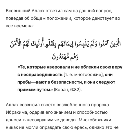
Всевышний Аллах ответил сам на данный вопрос,
поведав об общем положении, которое действует во
все времена:
الَّذِينَ آمَنُوا وَلَمْ يَلْبِسُوا إِيمَانَهُم بِظُلْمٍ أُولَئِكَ لَهُمُ الْأَمْنُ
وَهُم مُّهْتَدُونَ
«Те, которые уверовали и не облекли свою веру
в несправедливость
[т. е. многобожие],
они
пребы
—
вают в безопасности, и они следуют
прямым путем
»
(Коран, 6:82).
Аллах возвысил своего возлюбленного пророка
Ибрахима, одарив его знанием и способностью
доносить несокрушимые доводы. Многобожники
никак не могли оправдать свою ересь, однако это не