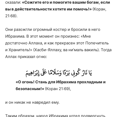
сказали:
«Сожгите его и помогите вашим богам, если
вы в действительности хотите им помочь!»
(Коран,
21:68).
Они разожгли огромный костер и бросили в него
Ибрахима. В этот момент он произнес: «Мне
достаточно Аллаха, и как прекрасен этот Попечитель
и Хранитель!» (Хасби-Яллаху, ва ни’маль вакиль). Тогда
Аллах приказал огню:
يَا نَارُ كُونِي بَرْدًا وَسَلَامًا عَلَى إِبْرَاهِيمَ
«О огонь! Стань для Ибрахима прохладным и
безопасным!»
(Коран 21:69),
и он никак не навредил ему.
Таким образом, народ Ибрахима хотел подвергнуть