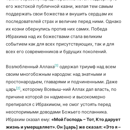
его жестокой публичной казни, желая тем самым
поддержать свои божества и внушить сердцам их
последователей страх и величие перед ними. Однако
их козни обернулись против них самих. Победа
Ибрахима над их божествами стала великим
событием как для всех присутствующих, так и для
всех его современников и будущих поколений.
[1]
Возлюбленный Аллаха
одержал триумф над всем
своим многобожным народом: над знатными и
простонародьем, главарями и подчиненными. Даже
[2]
царь
, которому Всевыш-ний Аллах дал власть, по
причине которой он надменно и высокомерно
препирался с Ибрахимом, не смог устоять перед
неоспоримыми доводами Божьего посланника.
Ибрахим сказал ему:
«Мой Господь – Тот, Кто дарует
жизнь и умерщвляет». Он
[
царь
]
же сказал: «Это я –