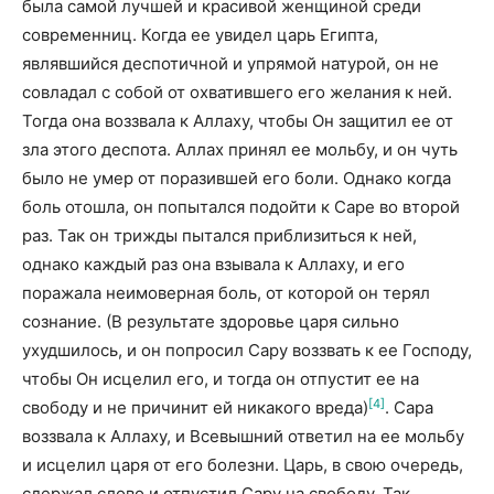
была самой лучшей и красивой женщиной среди
современниц. Когда ее увидел царь Египта,
являвшийся деспотичной и упрямой натурой, он не
совладал с собой от охватившего его желания к ней.
Тогда она воззвала к Аллаху, чтобы Он защитил ее от
зла этого деспота. Аллах принял ее мольбу, и он чуть
было не умер от поразившей его боли. Однако когда
боль отошла, он попытался подойти к Саре во второй
раз. Так он трижды пытался приблизиться к ней,
однако каждый раз она взывала к Аллаху, и его
поражала неимоверная боль, от которой он терял
сознание. (В результате здоровье царя сильно
ухудшилось, и он попросил Сару воззвать к ее Господу,
чтобы Он исцелил его, и тогда он отпустит ее на
[4]
свободу и не причинит ей никакого вреда)
. Сара
воззвала к Аллаху, и Всевышний ответил на ее мольбу
и исцелил царя от его болезни. Царь, в свою очередь,
сдержал слово и отпустил Сару на свободу. Так