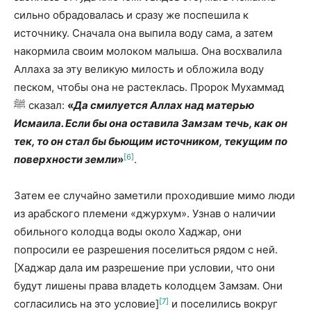
сильно обрадовалась и сразу же поспешила к
источнику. Сначала она выпила воду сама, а затем
накормила своим молоком малыша. Она восхвалила
Аллаха за эту великую милость и обложила воду
песком, чтобы она не растеклась. Пророк Мухаммад
ﷺ сказал:
«
Да смилуется Аллах над матерью
Исмаила. Если бы она оставила Замзам течь, как он
тек, то он стал бы бьющим источником, текущим по
[6]
поверхности земли
»
.
Затем ее случайно заметили проходившие мимо люди
из арабского племени «джурхум». Узнав о наличии
обильного колодца воды около Хаджар, они
попросили ее разрешения поселиться рядом с ней.
[Хаджар дала им разрешение при условии, что они
будут лишены права владеть колодцем Замзам. Они
[7]
согласились на это условие]
и поселились вокруг