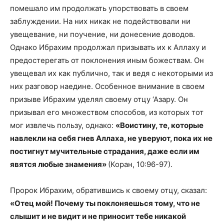
помешало им продолжать упорствовать в своем
заблуждении. На них никак не подействовали ни
увещевание, ни поучение, ни донесение доводов.
Однако Ибрахим продолжал призывать их к Аллаху и
предостерегать от поклонения иным божествам. Он
увещевал их как публично, так и ведя с некоторыми из
них разговор наедине. Особенное внимание в своем
призыве Ибрахим уделял своему отцу ‘Азару. Он
призывал его множеством способов, из которых тот
мог извлечь пользу, однако:
«Воистину, те, которые
навлекли на себя гнев Аллаха, не уверуют, пока их не
постигнут мучительные страдания, даже если им
явятся любые знамения»
(Коран, 10:96-97).
Пророк Ибрахим, обратившись к своему отцу, сказал:
«Отец мой! Почему ты поклоняешься тому, что не
слышит и не видит и не приносит тебе никакой