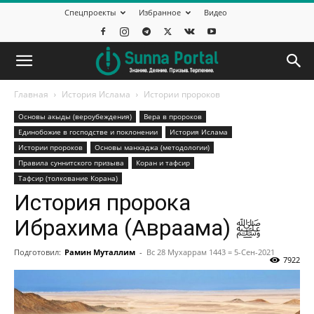
Спецпроекты
Избранное
Видео
Главная
История Ислама
Истории пророков
Основы акыды (вероубеждения)
Вера в пророков
Единобожие в господстве и поклонении
История Ислама
Истории пророков
Основы манхаджа (методологии)
Правила суннитского призыва
Коран и тафсир
Тафсир (толкование Корана)
История пророка
Ибрахима (Авраама) ﷺ
Подготовил:
Рамин Муталлим
-
Вс 28 Мухаррам 1443 = 5-Сен-2021
7922