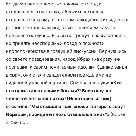
Когда же они полностью покинули город и
отправились в пустыню, Ибрахим поспешно
отправился к храму, в котором находились их идолы, и
разбил всех их на куски, за исключением самого
большого истукана. Его он не тронул, дабы заставить
их принять неоспоримый довод о ложности
идолопоклонства в грядущей дискуссии. Вернувшись
со своего празднования, народ Ибрахима сразу же
поспешил к своим почитаемым идолам. Однако зайдя
в храм, они стали свидетелями прежде ими не
виданной ужасной картины. Они воскликнули:
«Кто
поступил так с нашими богами?! Воистину, он
является беззаконником! (Некоторые из них)
ответили: “Мы слышали, как юноша, которого зовут
Ибрахим, порицал и плохо отзывался о них”»
(Коран,
21:59-60).