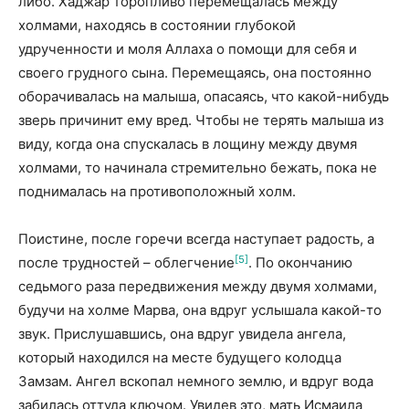
либо. Хаджар торопливо перемещалась между
холмами, находясь в состоянии глубокой
удрученности и моля Аллаха о помощи для себя и
своего грудного сына. Перемещаясь, она постоянно
оборачивалась на малыша, опасаясь, что какой-нибудь
зверь причинит ему вред. Чтобы не терять малыша из
виду, когда она спускалась в лощину между двумя
холмами, то начинала стремительно бежать, пока не
поднималась на противоположный холм.
Поистине, после горечи всегда наступает радость, а
[5]
после трудностей – облегчение
. По окончанию
седьмого раза передвижения между двумя холмами,
будучи на холме Марва, она вдруг услышала какой-то
звук. Прислушавшись, она вдруг увидела ангела,
который находился на месте будущего колодца
Замзам. Ангел вскопал немного землю, и вдруг вода
забилась оттуда ключом. Увидев это, мать Исмаила