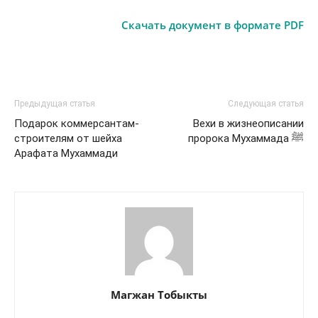
Скачать документ в формате PDF
Предыдущая статья
Следующая статья
Подарок коммерсантам-
Вехи в жизнеописании
строителям от шейха
пророка Мухаммада ﷺ
Арафата Мухаммади
Магжан Тобыкты