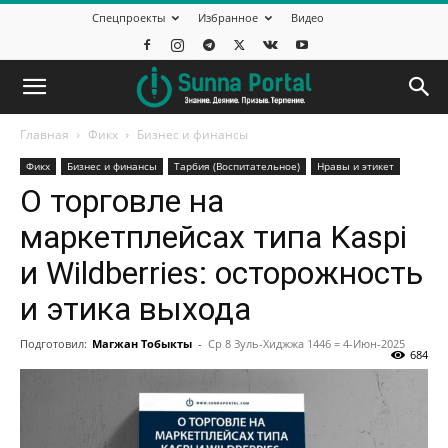
Спецпроекты
Избранное
Видео
Главная
Фикх
Бизнес и финансы
Фикх
Бизнес и финансы
Тарбия (Воспитательное)
Нравы и этикет
О торговле на
маркетплейсах типа Kaspi
и Wildberries: осторожность
и этика выхода
Подготовил:
Магжан Тобыкты
-
Ср 8 Зуль-Хиджжа 1446 = 4-Июн-2025
684