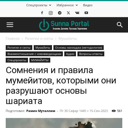
Спецпроекты
Избранное
Видео
Главная
Религии и секты
Mумайиты
Религии и секты
Mумайиты
Основы манхаджа (методологии)
Взаимоотношения с нововведенцами
Аудио
Вопросы-ответы
Спецпроекты
МУМАЙИТЫ
Сомнения и правила
мумейитов, которыми они
разрушают основы
шариата
Подготовил:
Рамин Муталлим
-
Пт 30 Сафар 1445 = 15-Сен-2023
561