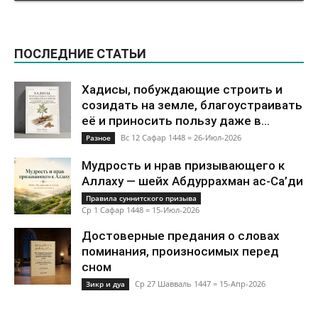
ПОСЛЕДНИЕ СТАТЬИ
Хадисы, побуждающие строить и
созидать на земле, благоустраивать
её и приносить пользу даже в...
Вс 12 Сафар 1448 = 26-Июл-2026
Разное
Мудрость и нрав призывающего к
Аллаху — шейх Абдуррахман ас-Са’ди
Правила суннитского призыва
Ср 1 Сафар 1448 = 15-Июл-2026
Достоверные предания о словах
поминания, произносимых перед
сном
Ср 27 Шавваль 1447 = 15-Апр-2026
Зикр и дуа