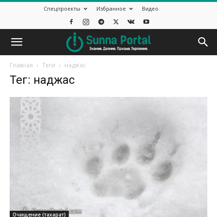
Спецпроекты
Избранное
Видео
Главная
Теги
наджас
Тег: наджас
Очищение (тахарат)