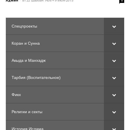
Админ
-
Вт 22 Шаабан 1436 = 9-Июн-2015
0
Спецпроекты
Коран и Сунна
Акыда и Манхадж
Тарбия (Воспитательное)
Фикх
Религии и секты
История Ислама