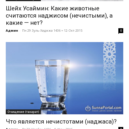
Шейх Усаймин: Какие животные
считаются наджисом (нечистыми), а
какие — нет?
Админ
-
Пн 29 Зуль-Хиджжа 1436 = 12-Окт-2015
0
Очищение (тахарат)
Что является нечистотами (наджаса)?