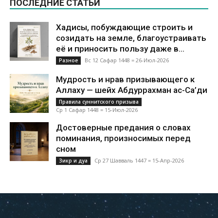
ПОСЛЕДНИЕ СТАТЬИ
Хадисы, побуждающие строить и
созидать на земле, благоустраивать
её и приносить пользу даже в...
Вс 12 Сафар 1448 = 26-Июл-2026
Разное
Мудрость и нрав призывающего к
Аллаху — шейх Абдуррахман ас-Са’ди
Правила суннитского призыва
Ср 1 Сафар 1448 = 15-Июл-2026
Достоверные предания о словах
поминания, произносимых перед
сном
Ср 27 Шавваль 1447 = 15-Апр-2026
Зикр и дуа