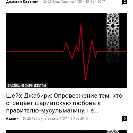
Джамал Казвини
-
Ср 22 Зуль-Хиджжа 1438 = 13-Сен-2017
2
ЗАСЕВШИЕ ХАРИДЖИТЫ
Шейх Джабири: Опровержение тем, кто
отрицает шариатскую любовь к
правителю-мусульманину, не...
Админ
-
Вт 25 Раби-уль-авваль 1437 = 5-Янв-2016
0