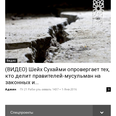
Видео
(ВИДЕО) Шейх Сухайми опровергает тех,
кто делит правителей-мусульман на
законных и...
Админ
-
Пт 21 Раби-уль-авваль 1437 = 1-Янв-2016
0
Спецпроекты