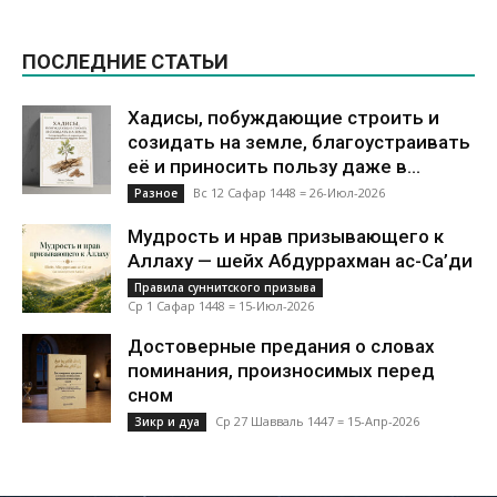
ПОСЛЕДНИЕ СТАТЬИ
Хадисы, побуждающие строить и
созидать на земле, благоустраивать
её и приносить пользу даже в...
Вс 12 Сафар 1448 = 26-Июл-2026
Разное
Мудрость и нрав призывающего к
Аллаху — шейх Абдуррахман ас-Са’ди
Правила суннитского призыва
Ср 1 Сафар 1448 = 15-Июл-2026
Достоверные предания о словах
поминания, произносимых перед
сном
Ср 27 Шавваль 1447 = 15-Апр-2026
Зикр и дуа