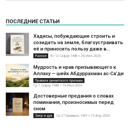
ПОСЛЕДНИЕ СТАТЬИ
Хадисы, побуждающие строить и
созидать на земле, благоустраивать
её и приносить пользу даже в...
Вс 12 Сафар 1448 = 26-Июл-2026
Разное
Мудрость и нрав призывающего к
Аллаху — шейх Абдуррахман ас-Са’ди
Правила суннитского призыва
Ср 1 Сафар 1448 = 15-Июл-2026
Достоверные предания о словах
поминания, произносимых перед
сном
Ср 27 Шавваль 1447 = 15-Апр-2026
Зикр и дуа