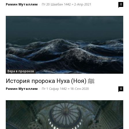
Рамин Муталлим
-
Пт 20 Шаабан 1442 = 2-Апр-2021
0
Вера в пророков
История пророка Нуха (Ноя) ﷺ
Рамин Муталлим
-
Пт 1 Сафар 1442 = 18-Сен-2020
0