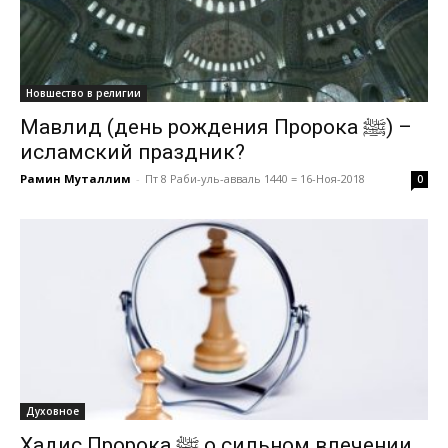
Новшество в религии
Мавлид (день рождения Пророка ﷺ) –
исламский праздник?
Рамин Муталлим
-
Пт 8 Раби-уль-авваль 1440 = 16-Ноя-2018
0
Духовное
Хадис Пророка ﷺ о сильном влечении