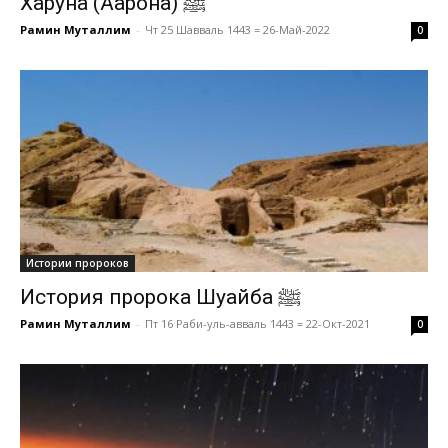
Харуна (Аарона) ﷺ
Рамин Муталлим
-
Чт 25 Шавваль 1443 = 26-Май-2022
0
Истории пророков
История пророка Шуайба ﷺ
Рамин Муталлим
-
Пт 16 Раби-уль-авваль 1443 = 22-Окт-2021
0