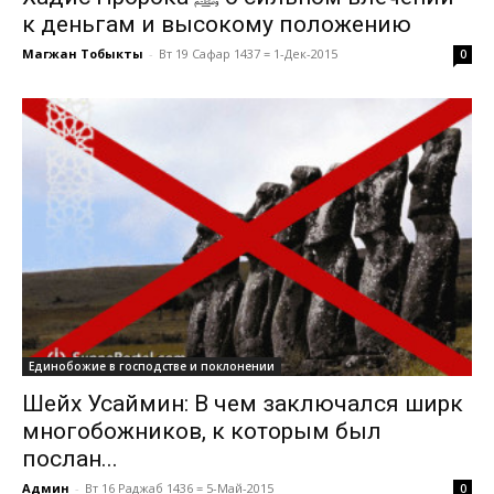
к деньгам и высокому положению
Магжан Тобыкты
-
Вт 19 Сафар 1437 = 1-Дек-2015
0
Единобожие в господстве и поклонении
Шейх Усаймин: В чем заключался ширк
многобожников, к которым был
послан...
Админ
-
Вт 16 Раджаб 1436 = 5-Май-2015
0