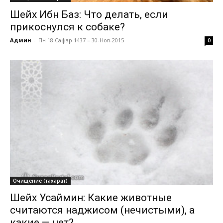
Шейх Ибн Баз: Что делать, если
прикоснулся к собаке?
Админ
-
Пн 18 Сафар 1437 = 30-Ноя-2015
0
Очищение (тахарат)
Шейх Усаймин: Какие животные
считаются наджисом (нечистыми), а
какие — нет?