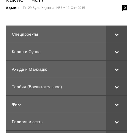
Админ
-
Пн 29 Зуль-Хиджжа 1436 = 12-Окт-2015
0
Спецпроекты
Коран и Сунна
Акыда и Манхадж
Тарбия (Воспитательное)
Фикх
Религии и секты