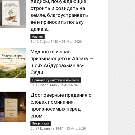
Хадисы, побуждающие
строить и созидать на
земле, благоустраивать
её и приносить пользу
даже в...
Разное
Вс 12 Сафар 1448 = 26-Июл-2026
Мудрость и нрав
призывающего к Аллаху —
шейх Абдуррахман ас-
Са’ди
Правила суннитского призыва
Ср 1 Сафар 1448 = 15-Июл-2026
Достоверные предания о
словах поминания,
произносимых перед
сном
Зикр и дуа
Ср 27 Шавваль 1447 = 15-Апр-2026