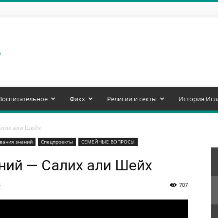
Воспитательное
Фикх
Религии и секты
История Исл
алих али Шейх
вания знаний
Спецпроекты
СЕМЕЙНЫЕ ВОПРОСЫ
ний — Салих али Шейх
3
707