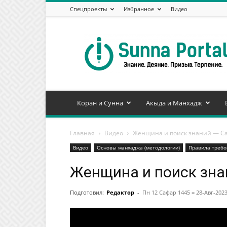
Спецпроекты
Избранное
Видео
Сунна
Портал
Коран и Сунна
Акыда и Манхадж
Главная
Видео
Женщина и поиск знаний — С
Видео
Основы манхаджа (методологии)
Правила требо
Женщина и поиск зна
Подготовил:
Редактор
-
Пн 12 Сафар 1445 = 28-Авг-202