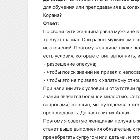
для обучения или преподавания в школах
Корана?
Ответ:
По своей сути женщина равна мужчине в ш
требует шариат. Они равны мужчинам в 
исключений. Поэтому женщине также веле
есть условия, которые стоит выполнить, и
⁃ разрешение опекуна;
⁃ чтобы поиск знаний не привел к непох
⁃ чтобы это не привело к халатному отнош
При наличии этих условий и отсутствии
знаний является большой милостью. Сего
вопросами] женщин, мы нуждаемся в жен
проповедовать. Да наставит их Аллах!
Поэтому я советую женщинам получать зн
станет выше выполнения обязательных п
пренебрегать супругом или детьми, и эт