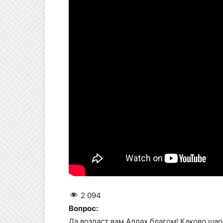
2 094
Вопрос:
Да воздаст вам Аллах благом! Каково ша