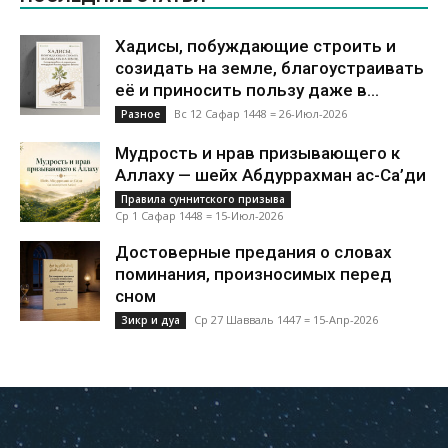
Хадисы, побуждающие строить и
созидать на земле, благоустраивать
её и приносить пользу даже в...
Вс 12 Сафар 1448 = 26-Июл-2026
Разное
Мудрость и нрав призывающего к
Аллаху — шейх Абдуррахман ас-Са’ди
Правила суннитского призыва
Ср 1 Сафар 1448 = 15-Июл-2026
Достоверные предания о словах
поминания, произносимых перед
сном
Ср 27 Шавваль 1447 = 15-Апр-2026
Зикр и дуа