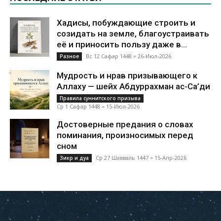
Хадисы, побуждающие строить и
созидать на земле, благоустраивать
её и приносить пользу даже в...
Вс 12 Сафар 1448 = 26-Июл-2026
Разное
Мудрость и нрав призывающего к
Аллаху — шейх Абдуррахман ас-Са’ди
Правила суннитского призыва
Ср 1 Сафар 1448 = 15-Июл-2026
Достоверные предания о словах
поминания, произносимых перед
сном
Ср 27 Шавваль 1447 = 15-Апр-2026
Зикр и дуа