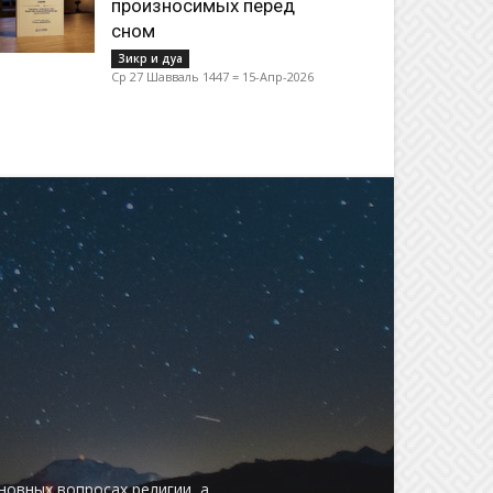
произносимых перед
сном
Зикр и дуа
Ср 27 Шавваль 1447 = 15-Апр-2026
овных вопросах религии, а