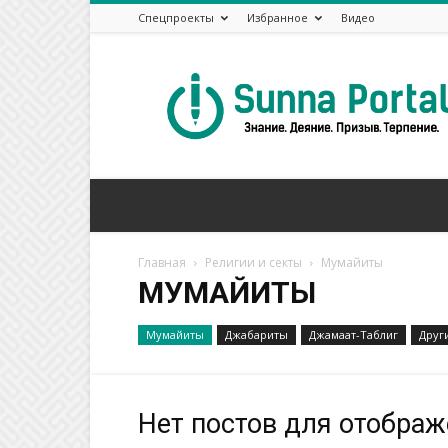
Спецпроекты
Избранное
Видео
Сунна
Портал
Главная
Религии и секты
Mумайиты
MУМАЙИТЫ
Mумайиты
Джабариты
Джамаат-Таблиг
Друг
Нет постов для отобра