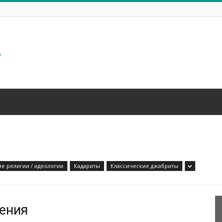
ие религии / идеологии
Кадариты
Классические джабриты
жения