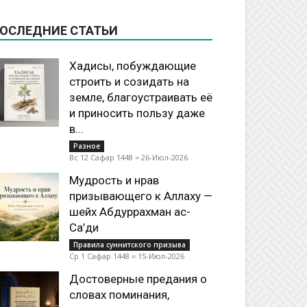
ОСЛЕДНИЕ СТАТЬИ
Хадисы, побуждающие
строить и созидать на
земле, благоустраивать её
и приносить пользу даже
в...
Разное
Вс 12 Сафар 1448 = 26-Июл-2026
Мудрость и нрав
призывающего к Аллаху —
шейх Абдуррахман ас-
Са’ди
Правила суннитского призыва
Ср 1 Сафар 1448 = 15-Июл-2026
Достоверные предания о
словах поминания,