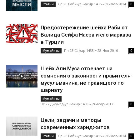
Ср 26 Раби-уль-ахир 1435 = 26-Фев-2014
Статьи
0
Предостережение шейха Раби от
Валида Сейфа Насра и его марказа
в Турции
Пн 28 Сафар 1438 = 28-Ноя-2016
Mумайиты
0
Шейх Али Муса отвечает на
сомнения о законности правителя-
мусульманина, не правящего по
шариату
Mумайиты
Вс 27 Джумад-уль-ахир 1438 = 26-Мар-2017
0
Цели, задачи и методы
современных хариджитов
Ср 26 Раби-уль-ахир 1435 = 26-Фев-2014
Статьи
0