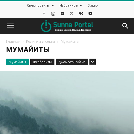
Спецпроекты
Избранное
Видео
Главная
Религии и секты
Mумайиты
MУМАЙИТЫ
Mумайиты
Джабариты
Джамаат-Таблиг