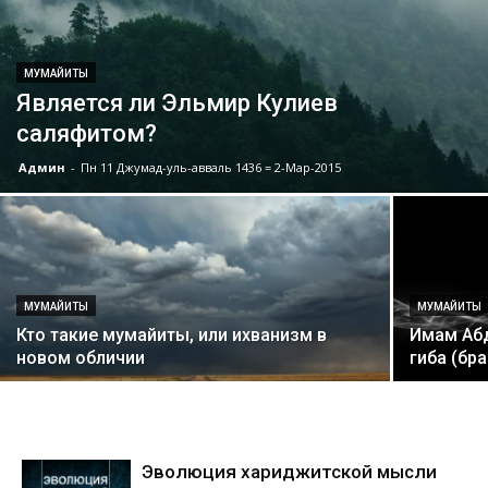
МУМАЙИТЫ
Является ли Эльмир Кулиев
саляфитом?
Админ
-
Пн 11 Джумад-уль-авваль 1436 = 2-Мар-2015
MУМАЙИТЫ
MУМАЙИТЫ
Кто такие мумайиты, или ихванизм в
Имам Абд
новом обличии
гиба (бр
Эволюция хариджитской мысли