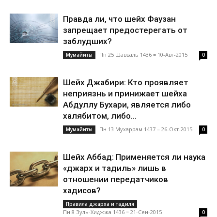
Правда ли, что шейх Фаузан
запрещает предостерегать от
заблудших?
Пн 25 Шавваль 1436 = 10-Авг-2015
Mумайиты
0
Шейх Джабири: Кто проявляет
неприязнь и принижает шейха
Абдуллу Бухари, является либо
халябитом, либо...
Пн 13 Мухаррам 1437 = 26-Окт-2015
Mумайиты
0
Шейх Аббад: Применяется ли наука
«джарх и тадиль» лишь в
отношении передатчиков
хадисов?
Правила джарха и тадиля
Пн 8 Зуль-Хиджжа 1436 = 21-Сен-2015
0