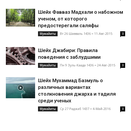
Шейх Фавваз Мадхали о набожном
ученом, от которого
предостерегали саляфы
Вт 26 Шавваль 1436 = 11-Авг-2015
Mумайиты
0
Шейх Джабири: Правила
поведения с заблудшими
Пн 9 Зуль-Каада 1436 = 24-Авг-2015
Mумайиты
0
Шейх Мухаммад Базмуль о
различных вариантах
столкновения джарха и тадиля
среди ученых
Ср 27 Раджаб 1437 = 4-Май-2016
Mумайиты
0