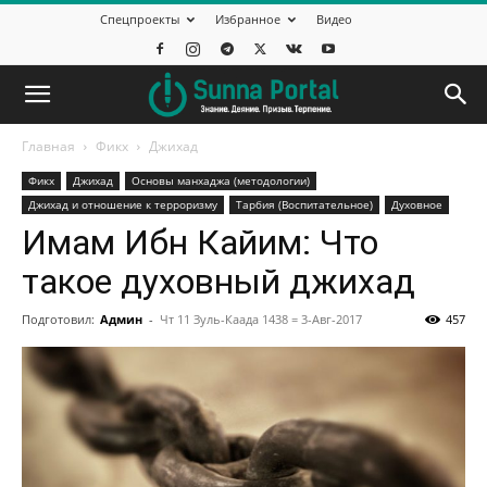
Спецпроекты
Избранное
Видео
Главная
Фикх
Джихад
Фикх
Джихад
Основы манхаджа (методологии)
Джихад и отношение к терроризму
Тарбия (Воспитательное)
Духовное
Имам Ибн Кайим: Что
такое духовный джихад
Подготовил:
Админ
-
Чт 11 Зуль-Каада 1438 = 3-Авг-2017
457