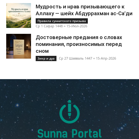
Мудрость и нрав призывающего к
Аллаху — шейх Абдуррахман ас-Са’ди
Правила суннитского призыва
Ср 1 Сафар 1448 = 15-Июл-2026
Достоверные предания о словах
поминания, произносимых перед
сном
Ср 27 Шавваль 1447 = 15-Апр-2026
Зикр и дуа