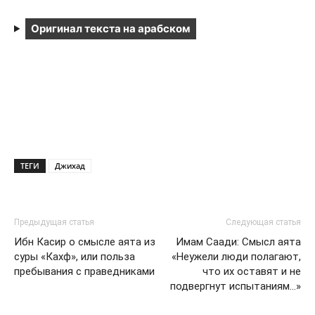
Оригинал текста на арабском
ТЕГИ
Джихад
Предыдущая статья
Следующая статья
Ибн Касир о смысле аята из
Имам Саади: Смысл аята
суры «Кахф», или польза
«Неужели люди полагают,
пребывания с праведниками
что их оставят и не
подвергнут испытаниям…»