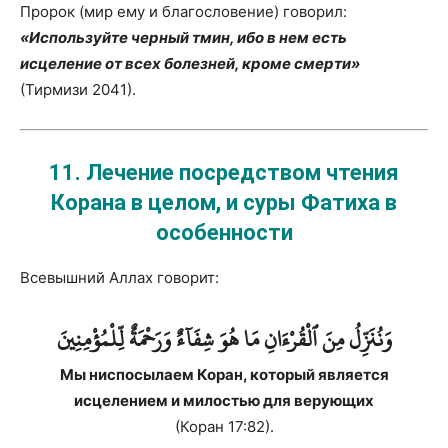
Пророк (мир ему и благословение) говорил:
«Используйте черный тмин, ибо в нем есть
исцеление от всех болезней, кроме смерти»
(Тирмизи 2041).
11. Лечение посредством чтения
Корана в целом, и суры Фатиха в
особенности
Всевышний Аллах говорит:
وَنُنَزِّلُ مِنَ ٱلْقُرْءَانِ مَا هُوَ شِفَآءٌ وَرَحْمَةٌ لِّلْمُؤْمِنِينَ
Мы ниспосылаем Коран, который является
исцелением и милостью для верующих
(Коран 17:82).