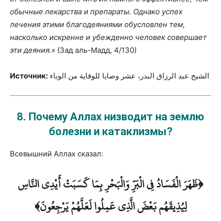
обычные лекарства и препараты. Однако успех
лечения этими благодеяниями обусловлен тем,
насколько искренне и убежденно человек совершает
эти деяния.»
(Зад аль-Мадд, 4/130)
Источник:
الشيح عبد الرزاق البدر، عشر وصايا للوقاية من الوباء
8.
Почему Аллах низводит на землю
болезни и катаклизмы?
Всевышний Аллах сказал:
﴿ظَهَرَ الْفَسَادُ فِي الْبَرِّ وَالْبَحْرِ بِمَا كَسَبَتْ أَيْدِي النَّاسِ
لِيُذِيقَهُم بَعْضَ الَّذِي عَمِلُوا لَعَلَّهُمْ يَرْجِعُونَ﴾