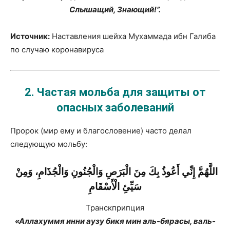
Слышащий, Знающий!”.
Источник:
Наставления шейха Мухаммада ибн Галиба
по случаю коронавируса
2.
Частая мольба для защиты от
опасных заболеваний
Пророк (мир ему и благословение) часто делал
следующую мольбу:
اللَّهُمَّ إِنِّي أَعُوذُ بِكَ مِنَ الْبَرَصِ وَالْجُنُونِ وَالْجُذَامِ، وَمِنْ
سَيِّئِ الْأَسْقَامِ
Транскприпция
«Аллахуммя инни аузу бикя мин аль-бярасы, валь-