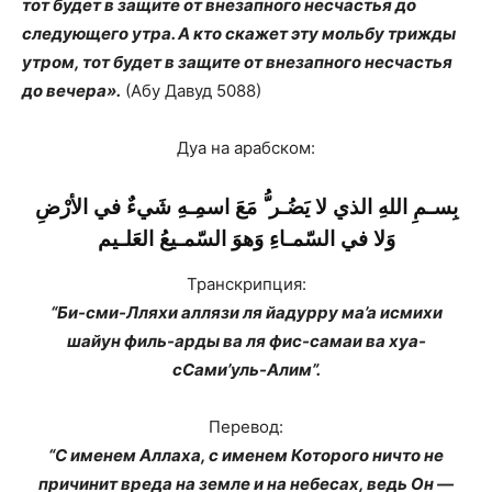
тот будет в защите от внезапного несчастья до
следующего утра. А кто скажет эту мольбу трижды
утром, тот будет в защите от внезапного несчастья
до вечера».
(Абу Давуд 5088)
Дуа на арабском:
بِسـمِ اللهِ الذي لا یَضُـر ُّ مَعَ اسمِـهِ شَيءٌ في الأرْضِ
وَلا في السّمـاءِ وَھوَ السّمـیعُ العَلـیم
Транскрипция:
“Би-сми-Лляхи аллязи ля йадурру ма’а исмихи
шайун филь-арды ва ля фис-самаи ва хуа-
сСами’уль-Алим”.
Перевод:
“С именем Аллаха, с именем Которого ничто не
причинит вреда на земле и на небесах, ведь Он —