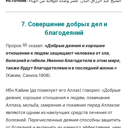
Источник:
الشيخ عبد الرزاق البدر، عشر وصايا للوقاية من الوباء
7.
Совершение добрых дел и
благодеяний
Пророк ﷺ сказал:
«Добрые деяния и хорошее
отношение к людям защищают человека от зла,
болезней и гибели. Именно благодетели в этом мире,
также будут благодетелями и в последней жизни.»
(Хаким, Сахиха 1908).
Ибн Кайим (да помилует его Аллах) говорил:
«Добрые
деяния, хорошее отношения к людям, поминание
Аллаха, мольба, смирение и покаяние перед Аллахом
являются одним из наилучших средств лечения от
болезней. Перечисленные деяния способны защитить
от болезней и вылечить их намного эффективнее, чем