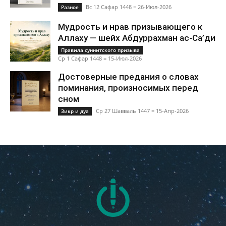
Вс 12 Сафар 1448 = 26-Июл-2026
Разное
Мудрость и нрав призывающего к
Аллаху — шейх Абдуррахман ас-Са’ди
Правила суннитского призыва
Ср 1 Сафар 1448 = 15-Июл-2026
Достоверные предания о словах
поминания, произносимых перед
сном
Ср 27 Шавваль 1447 = 15-Апр-2026
Зикр и дуа