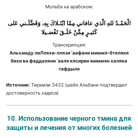
Мольба на арабском:
الْحَمْـدُ للهِ الّذي عافاني مِمّا ابْتَـلاكَ بِهِ، وَفَضَّلَـني عَلى
كَثيـرٍ مِمَّنْ خَلَـقَ تَفْضـيلا
Транскрипция:
Альхамду лиЛляхи-ллязи ‘аафани миммя-бтялякя
бихи ва фаддаляни ‘ааля кясирин миммян халяка
тафдыля
Источник:
Тирмизи 3432 (шейх Альбани подтвердил
достоверность хадиса)
10. Использование черного тмина для
защиты и лечения от многих болезней