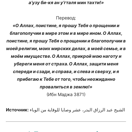
а’узу би-кя ан у’гталя мин тахти!»
Перевод:
«О Аллах, поистине, я прошу Тебя о прощении и
благополучии в мире этом и в мире ином. О Аллах,
поистине, я прошу Тебя о прощении и благополучии в
моей религии, моих мирских делах, в моей семье, и в
моём имуществе. О Аллах, прикрой мою наготу и
убереги меня от страха. О Аллах, защити меня
спереди и сзади, и справа, и слева и сверху, и я
прибегаю к Тебе от того, чтобы неожиданно
провалиться в землю!»
(Ибн Маджа 3871)
Источник:
الشيح عبد الرزاق البدر، عشر وصايا للوقاية من الوباء