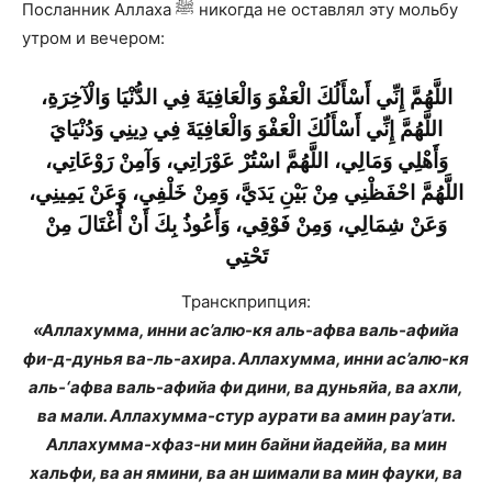
Посланник Аллаха ﷺ никогда не оставлял эту мольбу
утром и вечером:
اللَّهُمَّ إِنِّي أَسْأَلُكَ الْعَفْوَ وَالْعَافِيَةَ فِي الدُّنْيَا وَالْآخِرَةِ،
اللَّهُمَّ إِنِّي أَسْأَلُكَ الْعَفْوَ وَالْعَافِيَةَ فِي دِينِي وَدُنْيَايَ
وَأَهْلِي وَمَالِي، اللَّهُمَّ اسْتُرْ عَوْرَاتِي، وَآمِنْ رَوْعَاتِي،
اللَّهُمَّ احْفَظْنِي مِنْ بَيْنِ يَدَيَّ، وَمِنْ خَلْفِي، وَعَنْ يَمِينِي،
وَعَنْ شِمَالِي، وَمِنْ فَوْقِي، وَأَعُوذُ بِكَ أَنْ أُغْتَالَ مِنْ
تَحْتِي
Транскприпция:
«Аллахумма, инни ас’алю-кя аль-афва валь-афийа
фи-д-дунья ва-ль-ахира. Аллахумма, инни ас’алю-кя
аль-‘афва валь-афийа фи дини, ва дуньяйа, ва ахли,
ва мали. Аллахумма-стур аурати ва амин рау’ати.
Аллахумма-хфаз-ни мин байни йадеййа, ва мин
хальфи, ва ан ямини, ва ан шимали ва мин фауки, ва