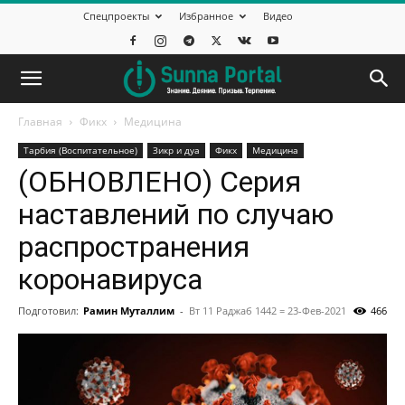
Спецпроекты
Избранное
Видео
Главная
Фикх
Медицина
Тарбия (Воспитательное)
Зикр и дуа
Фикх
Медицина
(ОБНОВЛЕНО) Серия
наставлений по случаю
распространения
коронавируса
Подготовил:
Рамин Муталлим
-
Вт 11 Раджаб 1442 = 23-Фев-2021
466