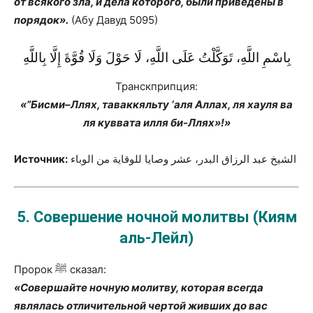
от всякого зла, и дела которого, были приведены в
порядок».
(Абу Давуд 5095)
بِاسْمِ اللَّهِ، تَوَكَّلْتُ عَلَى اللَّهِ، لَا حَوْلَ وَلَا قُوَّةَ إِلَّا بِاللَّهِ
Транскприпция:
«”Бисми–Ллях, таваккяльту ‘аля Aллах, ля хауля ва
ля куввата илля би-Ллях»!»
Источник:
الشيخ عبد الرزاق البدر، عشر وصايا للوقاية من الوباء
5.
Совершение ночной молитвы (Киям
аль-Лейл)
Пророк ﷺ сказал:
«Совершайте ночную молитву, которая всегда
являлась отличительной чертой живших до вас