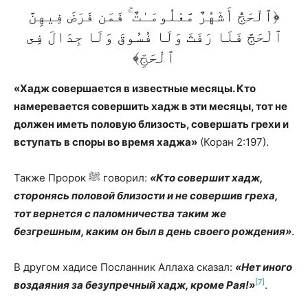
﴿ٱلْحَجُّ أَشْهُرٌ مَّعْلُومَـٰتٌ ۚ فَمَن فَرَضَ فِيهِنَّ
ٱلْحَجَّ فَلَا رَفَثَ وَلَا فُسُوقَ وَلَا جِدَالَ فِى
ٱلْحَجِّ﴾
«Хадж совершается в известные месяцы. Кто
намеревается совершить хадж в эти месяцы, тот не
должен иметь половую близость, совершать грехи и
вступать в споры во время хаджа»
(Коран 2:197).
Также Пророк ﷺ говорил:
«Кто совершит хадж,
сторонясь половой близости и не совершив греха,
тот вернется с паломничества таким же
безгрешным, каким он был в день своего рождения»
.
В другом хадисе Посланник Аллаха сказал:
«Нет иного
[7]
воздаяния за безупречный хадж, кроме Рая!»
.