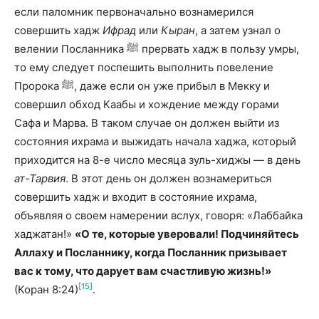
если паломник первоначально вознамерился
совершить хадж
Ифрад
или
Кыран
, а затем узнал о
велении Посланника ﷺ прервать хадж в пользу умры,
то ему следует поспешить выполнить повеле­ние
Пророка ﷺ, даже если он уже прибыл в Мекку и
совершил обход Каабы и хождение между горами
Сафа и Марва. В таком случае он должен выйти из
состояния ихрама и выжидать начала хаджа, который
приходится на 8-е число месяца зуль-хиджы — в день
ат-Тарвия
. В этот день он должен вознамериться
совершить хадж и входит в состояние ихрама,
объявляя о своем намерении вслух, говоря: «Лаббайка
хаджатан!»
«О те, которые уверовали! Подчиняйтесь
Аллаху и Посланнику, когда Посланник призывает
вас к тому, что дарует вам счастливую жизнь!»
[15]
(Коран 8:24)
.