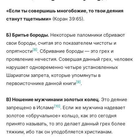
«Если ты совершишь многобожие, то твои деяния
станут тщетными»
(Коран 39:65).
Б) Бритье бороды.
Некоторые паломники сбривают
свои бороды, считая это показателем чистоты и
[8]
опрятности
. Сбривание бороды — это грех и
проявление нечестия. Совершая данный грех, человек
нарушает одновременно четыре установ­ленных
Шариатом запрета, которые упомянуты в
[9]
первоисточнике данной книги
.
В) Ношение мужчинами золотых колец
. Это деяние
[10]
запрещено в Исламе
. Если же мужчина надевает
золотое «обручальное» кольцо, как это сегодня
принято называть, то это делает данный грех более
тяжким, ибо так он уподобляется христианам.