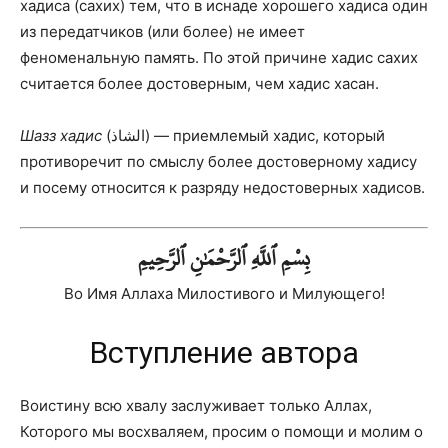
хадиса (сахих) тем, что в иснаде хорошего хадиса один
из передатчиков (или более) не имеет
феноменальную память. По этой причине хадис сахих
считается более достоверным, чем хадис хасан.
Шазз хадис
(الشاذ) — приемлемый хадис, который
противоречит по смыслу более достоверному хадису
и посему относится к разряду недостоверных хадисов.
بِسْمِ ٱللَّهِ
ٱلرَّحْمَٰنِ ٱلرَّحِيمِ
Во Имя Аллаха Милостивого и Милующего!
Вступление автора
Воистину всю хвалу заслуживает только Аллах,
Которого мы восхваляем, просим о помощи и молим о