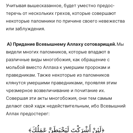
Учитывая вышесказанное, будет уместно предос­
теречь от нескольких грехов, которые совершают
некоторые паломники по причине своего невежества
или заблуждения.
А) Придание Всевышнему Аллаху сотовари­щей.
Мы
видели многих паломников, которые впадают в
различные виды многобожия, как обращение с
мольбой вместо Аллаха к умершим пророкам и
праведникам. Также некоторые из паломников
клянутся умершими праведниками, проявляя этим
чрезмерное возвеличивание и почитание их.
Совершая эти акты многобожия, они тем самым
делают свой хадж недействительным, ибо Всевышний
Аллах предостерег:
﴿لَئِنْ أَشْرَكْتَ لَيَحْبَطَنَّ عَمَلُكَ﴾