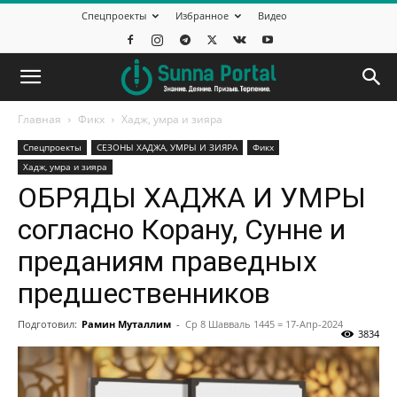
Спецпроекты
Избранное
Видео
Главная
Фикх
Хадж, умра и зияра
Спецпроекты
СЕЗОНЫ ХАДЖА, УМРЫ И ЗИЯРА
Фикх
Хадж, умра и зияра
ОБРЯДЫ ХАДЖА И УМРЫ
согласно Корану, Сунне и
преданиям праведных
предшественников
Подготовил:
Рамин Муталлим
-
Ср 8 Шавваль 1445 = 17-Апр-2024
3834