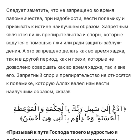
Следует заметить, что не запрещено во время
паломничества, при надобности, вести полемику и
призывать к истине наилучшем образом. Запретным
являются лишь препирательства и споры, которые
ведутся с помощью лжи или ради защиты заблуж­
дения. А это запрещено делать как во время хаджа,
так и в другой период, как и грехи, которые не
дозволено совершать как во время хаджа, так и вне
его. Запретный спор и препирательство не относятся
к полемике, которую Аллах велел нам вести
наилучшим образом, сказав:
﴿ٱدْعُ إِلَىٰ سَبِيلِ رَبِّكَ بِٱلْحِكْمَةِ وَٱلْمَوْعِظَةِ
ٱلْحَسَنَةِ ۖ وَجَـٰدِلْهُم بِٱلَّتِى هِىَ أَحْسَنُ﴾
«Призывай к пути Господа твоего муд
ростью и