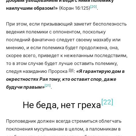
добрым увещеванием и веди с ними полемику
[20]
наилучшим образом!»
(Коран 16:125)
.
При этом, если призывающий заметит бесполез­ность
ведения полемики с оппонентом, поскольку
последний фанатично следует своему мазхабу или
мнению, и если полемика будет продолжена, она,
скорее всего, приведет к нежеланным последствиям,
то в этом случае будет лучше оставить полемику,
следуя назиданию Пророка ﷺ:
«Я гарантирую дом в
окрестностях Рая тому, кто оставит спор, даже
[21]
будучи правым»
.
[22]
Не беда, нет греха
Проповедник должен всегда стремиться облегчать
поклонения мусульманам в целом, а паломникам в