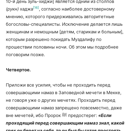
10-й день зуль-хиджи] является одним из столпов
[16]
(рукн)
хаджа
, согласно наиболее достовер­ному
мнению, которого придер­живались авторитет­ные
богословы-специалисты. Исключение делается лишь
женщинам и немощным [детям, старикам и больным],
которым разрешено покидать Муздалифу по
прошествии половины ночи. Об этом мы подробнее
поговорим позже.
Четвертое.
Приложи все усилия, чтобы не проходить перед
совершающими намаз в Заповедной мечети в Мекке,
не говоря уже о других мечетях. Проходить перед
совершающими намаз запрещено повсеместно, даже
вне мечетей, ибо Пророк ﷺ предостерег:
«Если
проходящий перед совершающим намаз знал, какой
грех он берет на себя, то он был бы готов простоять