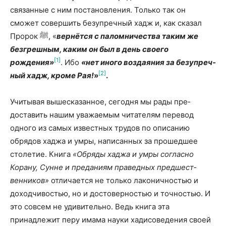
связанные с ним постановления. Только так он
сможет совершить безупречный хадж и, как сказал
Пророк ﷺ, «
вернётся с паломничества таким же
безгреш­ным, каким он был в день своего
[1]
рождения»
. Ибо
«нет иного воздаяния за безупреч­
[2]
ный хадж, кроме Рая!
»
.
Учитывая вышесказанное, сегодня мы рады пре­
доставить нашим уважаемым читателям перевод
одного из самых известных трудов по описанию
обрядов хаджа и умры, написанных за прошедшее
столетие. Книга
«Обряды хаджа и умры согласно
Корану, Сунне и преданиям праведных предшест­
венников»
отличается не только лаконичностью и
доходчивостью, но и достоверностью и точностью. И
это совсем не удивительно. Ведь книга эта
принадлежит перу имама науки хадисоведения своей