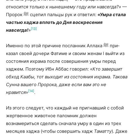
относится только к нынешнему году или навсегда?»
—
Пророк ﷺ сцепил пальцы рук и ответил:
«Умра стала
частью хаджа вплоть до Дня воскресения
[13]
навсегда!
»
Именно по этой причине посланник Аллаха ﷺ при­
казал своей дочери Фатиме и своим женам l выйти из
состояния ихра­ма после совершения умры перед
хаджем. Поэтому Ибн Аббас говорил: «
Кто завершит
обход Каабы, тот выходит из состояния ихрама. Такова
Сунна вашего Пророка, даже если вам это не
[14]
нравится
»
.
Из этого следует, что каждый не пригнавший с собой
жертвенное животное паломник должен
вознамериться сделать сначала умру в один из трех
месяцев хаджа (чтобы совершить хадж
Таматту
). Даже