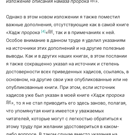
изложение описания намаза пророка
ﷺ
»
.
Однако в этом новом изложении я также поместил
важные дополнения, отсутствующие как в самой книге
[4]
«Хадж пророка
»
ﷺ
, так и в примечаниях к ней.
Особое внимание в данном труде я уделил указаниям
на источники этих дополнений и на другие полезные
выводы. Как и в других наших книгах, в этом послании
я также сокращенно указал на источник и степень
достоверности всех приведен­ных хадисов, ссылаясь, в
основном, на другие свои уже опубликованные или не
опубликованные книги. При этом, если источник
хадисов уже был указан в моей книге
«Хадж пророка
ﷺ
»
, то я не стал приводить его здесь заново, полагая,
что упомянутая книга имеется у уважаемых
читателей, которые могут с легкостью обратиться к
этому труду при желании удостове­риться в каком-
либо вопросе. В таком случае вместо указания на