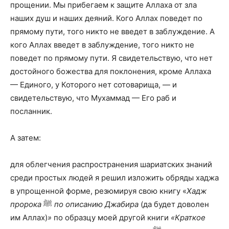
прощении. Мы прибегаем к защите Аллаха от зла
наших душ и наших деяний. Кого Аллах поведет по
прямому пути, того никто не введет в заблуждение. А
кого Аллах введет в заблуждение, того никто не
поведет по прямому пути. Я свидетельствую, что нет
достойного божества для поклонения, кроме Аллаха
— Единого, у Которого нет сотоварища, — и
свидетельствую, что Мухаммад — Его раб и
посланник.
А затем:
для облегчения распространения шариатских зна­ний
среди простых людей я решил изложить обряды хаджа
в упрощенной форме, резюмируя свою книгу «
Хадж
пророка
ﷺ
по описанию Джабира
(да будет доволен
им Аллах)
»
по образцу моей другой книги
«Краткое