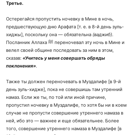
Третье.
Остерегайся пропустить ночевку в Мине в ночь,
предшествующую дню Арафата [т. е. в 8-й день зуль-
хиджы], поскольку она — обязательна
(ваджиб)
.
Посланник Аллаха ﷺ переночевал эту ночь в Мине и
велел своей общине последовать за ним в этом,
сказав:
«Учитесь у меня совершать обряды
поклонения»
.
Также ты должен переночевать в Муздалифе [в 9-й
день зуль-хидже], пока не совершишь там утренний
намаз. Если же ты, по той или иной причине,
пропустил ночевку в Муздалифе, то хотя бы ни в коем
случае не пропусти совершение утреннего намаза в
ней, ибо это — важнее и еще обязательнее. Более
того, совершение утреннего намаза в Музда­лифе [в