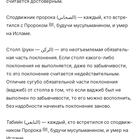
считается достоверным.
Сподвижник пророка (الصحابي) — каждый, кто встре­
тился с Пророком ﷺ, будучи мусульманином, и умер
на Исламе.
Столп (рукн — الركن) — это неотъемлемая обязатель­
ная часть поклонения. Если столп какого-либо
поклонения не выполняется, даже по забывчивости,
то это поклонение считается недействительным.
Отличие сугубо обязательной части поклонения
(ваджиб) от столпа в том, что если ваджиб был не
выполнен по забывчивости, то его можно воспол­нить,
без надобности начинать поклонение заново.
Табии́н
(التابعي) — каждый, кто встретился со спод­виж­
ником Пророка ﷺ, будучи мусульманином, и умер на
Исламе.