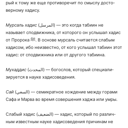
рый к тому же еще противоречит по смыслу досто­
верному хадису.
Мурсаль хадис
(المرسل) — это когда табиин не
называет сподвижника, от которого он услышал хадис
от Пророка ﷺ. В основе мурсаль считается слабым
хадисом, ибо неизвестно, от кого услышал табиин этот
хадис: от сподвижника или от другого табиина.
Мухаддис
(المحدث) — богослов, который специали­
зируется в науке хадисоведения.
Сай
(السعي) — семикратное хождение между гора­ми
Сафа и Марва во время совершения хаджа или умры.
Слабый хадис (الضعيف) — хадис, который по раз­лич­
ным известным науке хадисоведения причи­нам не