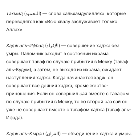
Тахмид
(التحميد) — слова «альхамдулиллях», кото­рые
переводятся как «Всю хвалу заслуживает только
Аллах»
Хадж аль-Ифрад
(الإفراد) — совершение хаджа без
умры. Паломник заходит в состоянии ихрама,
совершает таваф по случаю прибытия в Мекку (таваф
аль-Кудум), а затем, не выходя из ихрама, ожидает
наступления хаджа. Когда начинается хадж, он
совершает все деяния хаджа, кроме жертво­
приношения. Если он совершил
сай
вместе с тавафом
по случаю прибытия в Мекку, то во второй раз сай он
уже не совершает вместе с тавафом хаджа (таваф аль-
Ифада).
Хадж аль-Кыран
(القران) — объединение хаджа и умры.