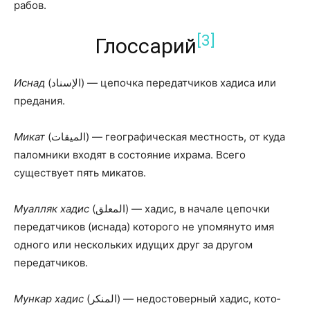
рабов.
[3]
Глоссарий
Иснад
(الإسناد) — цепочка передатчиков хадиса или
предания.
Микат
(الميقات) — географическая местность, от куда
паломники входят в состояние ихрама. Всего
существует пять микатов.
Муалляк хадис
(المعلق) — хадис, в начале цепочки
передатчиков (иснада) которого не упомянуто имя
одного или нескольких идущих друг за другом
передатчиков.
Мункар хадис
(المنكر) — недостоверный хадис, кото­