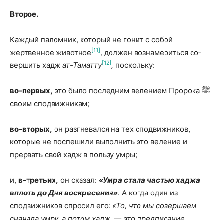
Второе.
Каждый паломник, который не гонит с собой
[11]
жертвенное животное
, должен вознамериться со­
[12]
вершить хадж
ат-Таматту
,
поскольку:
во-первых,
это было последним велением Пророка ﷺ
своим сподвижникам;
во-вторых,
он разгневался на тех сподвижников,
которые не поспешили выполнить это веление и
прервать свой хадж в пользу умры;
и,
в-третьих,
он сказал:
«Умра стала частью хаджа
вплоть до Дня воскресения»
. А когда один из
сподвижников спросил его:
«То, что мы совершаем
сначала умру, а потом хадж, — это предписание