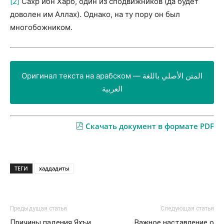
[2]
Сахр ибн Харб, один из сподвижников (да будет
доволен им Аллах). Однако, на ту пору он был
многобожником.
Оригинал текста на арабском — المتن الأصلي باللغة
العربية
Скачать документ в формате PDF
ТЕГИ
хаддадиты
Предыдущая статья
Следующая статья
Причины падения Яхъи
Важное наставление о