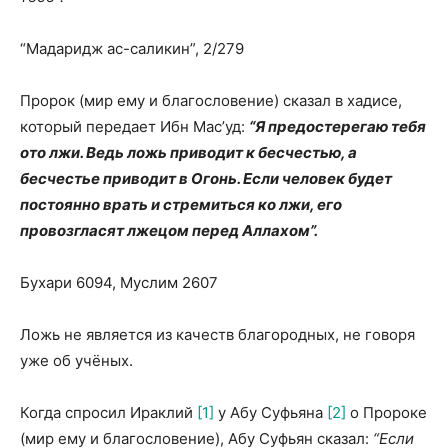
“Мадаридж ас-саликин”, 2/279
Пророк (мир ему и благословение) сказал в хадисе,
который передает Ибн Мас’уд:
“Я предостерегаю тебя
ото лжи. Ведь ложь приводит к бесчестью, а
бесчестье приводит в Огонь. Если человек будет
постоянно врать и стремиться ко лжи, его
провозгласят лжецом перед Аллахом”.
Бухари 6094, Муслим 2607
Ложь не является из качеств благородных, не говоря
уже об учёных.
Когда спросил Ираклий
[1]
у Абу Суфьяна
[2]
о Пророке
(мир ему и благословение), Абу Суфьян сказал:
“Если