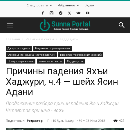
Спецпроекты
Избранное
Видео
Главная
Религии и секты
Хаддадиты
Джарх и тадиль
Научные опровержения
Основы манхаджа (методологии)
Правила требования знаний
Предостережения
Религии и секты
Хаддадиты
Причины падения Яхъи
Хаджури, ч.4 — шейх Ясин
Адани
Продолжение разбора причин падения Яхъи Хаджури.
Четвертая причина - ложь
Подготовил:
Редактор
-
Пн 10 Зуль-Каада 1439 = 23-Июл-2018
422