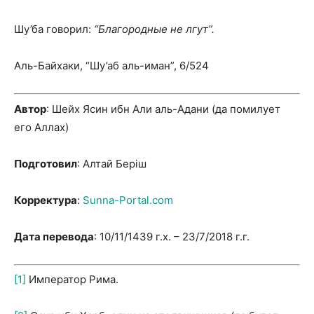
Шу’ба говорил:
“Благородные не лгут”.
Аль-Байхаки, “Шу’аб аль-иман”, 6/524
Автор
: Шейх Ясин ибн Али аль-Адани (да помилует
его Аллах)
Подготовил
: Алтай Беріш
Корректура
:
Sunna-Portal.com
Дата перевода
: 10/11/1439 г.х. – 23/7/2018 г.г.
[1]
Император Рима.