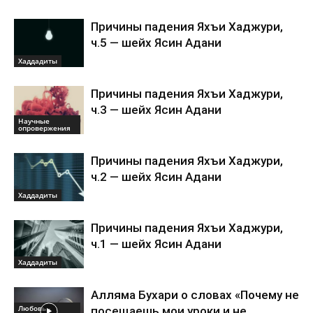
Причины падения Яхъи Хаджури,
ч.5 — шейх Ясин Адани
Хаддадиты
Причины падения Яхъи Хаджури,
ч.3 — шейх Ясин Адани
Научные
опровержения
Причины падения Яхъи Хаджури,
ч.2 — шейх Ясин Адани
Хаддадиты
Причины падения Яхъи Хаджури,
ч.1 — шейх Ясин Адани
Хаддадиты
Алляма Бухари о словах «Почему не
Любовь -
посещаешь мои уроки и не