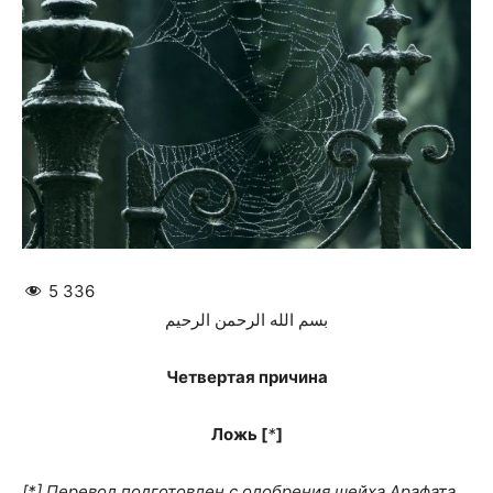
5 336
بسم الله الرحمن الرحيم
Четвертая причина
Ложь [
*
]
[*] Перевод подготовлен с одобрения шейха Арафата