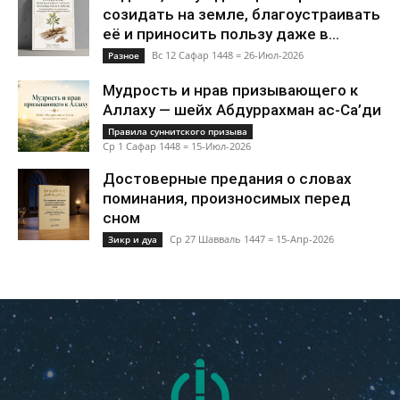
созидать на земле, благоустраивать
её и приносить пользу даже в...
Вс 12 Сафар 1448 = 26-Июл-2026
Разное
Мудрость и нрав призывающего к
Аллаху — шейх Абдуррахман ас-Са’ди
Правила суннитского призыва
Ср 1 Сафар 1448 = 15-Июл-2026
Достоверные предания о словах
поминания, произносимых перед
сном
Ср 27 Шавваль 1447 = 15-Апр-2026
Зикр и дуа