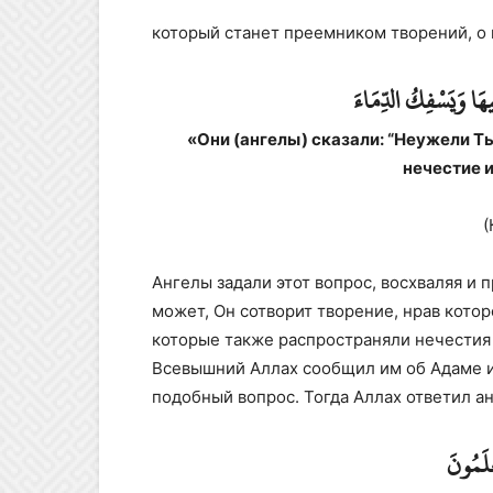
который станет преемником творений, о 
هَا وَيَسْفِكُ الدِّمَاءَ
«Они (ангелы) сказали: “Неужели Ты
нечестие 
(
Ангелы задали этот вопрос, восхваляя и п
может, Он сотворит творение, нрав кото
которые также распространяли нечестия 
Всевышний Аллах сообщил им об Адаме и 
подобный вопрос. Тогда Аллах ответил а
عْلَمُونَ