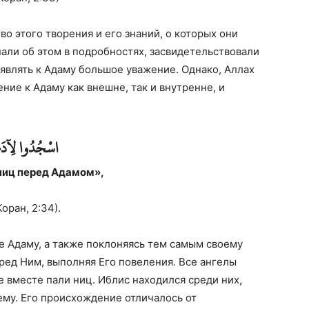
о этого творения и его знаний, о которых они
нали об этом в подробностях, засвидетельствовали
являть к Адаму большое уважение. Однако, Аллах
ение к Адаму как внешне, так и внутренне, и
اسْجُدُوا لِآدَم
ниц перед Адамом»,
Коран, 2:34).
е Адаму, а также поклоняясь тем самым своему
еред Ним, выполняя Его повеления. Все ангелы
е вместе пали ниц. Иблис находился среди них,
ему. Его происхождение отличалось от