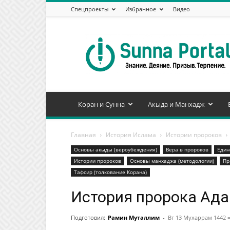
Спецпроекты
Избранное
Видео
Сунна
Портал
Коран и Сунна
Акыда и Манхадж
Главная
История Ислама
Истории пророков
Основы акыды (вероубеждения)
Вера в пророков
Един
Истории пророков
Основы манхаджа (методологии)
Пр
Тафсир (толкование Корана)
Подготовил:
Рамин Муталлим
-
Вт 13 Мухаррам 1442 =