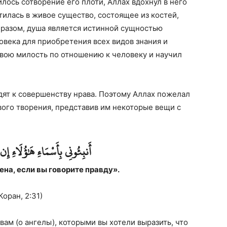
илось сотворение его плоти, Аллах вдохнул в него
атилась в живое существо, состоящее из костей,
бразом, душа является истинной сущностью
овека для приобретения всех видов знания и
свою милость по отношению к человеку и научил
ят к совершенству нрава. Поэтому Аллах пожелал
вого творения, представив им некоторые вещи с
أَنبِئُونِي بِأَسْمَاءِ هَٰؤُلَاءِ إِ
ена, если вы говорите правду».
Коран, 2:31)
ам (о ангелы), которыми вы хотели выразить, что