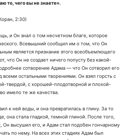
аю то, чего вы не знаете».
Коран, 2:30)
щь, и Он знал о том несчетном благе, которое
ческого. Всевышний сообщил им о том, что Он
льным является признание этого всеобъемлющего
т, что Он не создает ничего попусту без какой-
одробнее сотворение Адама — что Он сотворил его
д всеми остальными творениями. Он взял горсть с
ой-твердой, с хорошей-плодотворной и плохой-
во имело те же качества.
л к ней воды, и она превратилась в глину. За то
де, она стала гладкой, темной глиной. После того,
 Он высушил его, и Адам стал подобен гончарному
чать по нему. На всех этих стадиях Адам был