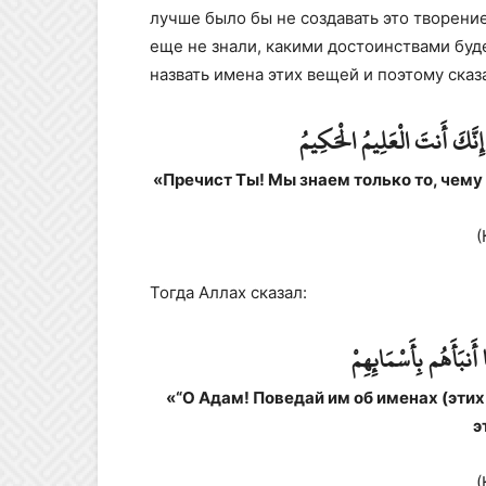
лучше было бы не создавать это творение
еще не знали, какими достоинствами буде
назвать имена этих вещей и поэтому сказ
 إِنَّكَ أَنتَ الْعَلِيمُ الْحَكِيمُ
«Пречист Ты! Мы знаем только то, чему
(
Тогда Аллах сказал:
ا أَنبَأَهُم بِأَسْمَائِهِمْ
«“О Адам! Поведай им об именах (этих
э
(