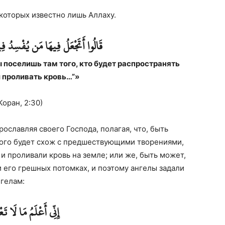
которых известно лишь Аллаху.
قَالُوا أَتَجْعَلُ فِيهَا مَن يُفْسِدُ فِي
 поселишь там того, кто будет распространять
и проливать кровь…”»
Коран, 2:30)
рославляя своего Господа, полагая, что, быть
рого будет схож с предшествующими творениями,
и проливали кровь на земле; или же, быть может,
его грешных потомках, и поэтому ангелы задали
нгелам:
إِنِّي أَعْلَمُ مَا لَا تَ