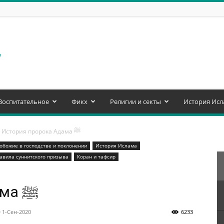
Воспитательное
Фикх
Религии и секты
История Исл
История пророка Адама ﷺ
обожие в господстве и поклонении
История Ислама
авила суннитского призыва
Коран и тафсир
История пророка Адама ﷺ
 1-Сен-2020
6233