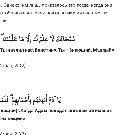
. Однако, им лишь показалось это тогда, когда они
т обладать человек. Ангелы (мир им) не смогли
али:
سُبْحَانَكَ لَا عِلْمَ لَنَا إِلَّا مَا عَلَّمْتَنَا ۖ
 Ты научил нас. Воистину, Ты – Знающий, Мудрый».
Коран, 2:32)
يَا آدَمُ أَنبِئْهُم بِأَسْمَائِهِمْ ۖ فَلَمَّ
 вещей)”. Когда Адам поведал ангелам об именах
тих вещей»,
Коран, 2:33)