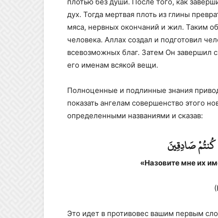
плотью без души. После того, как заверш
дух. Тогда мертвая плоть из глины превр
мяса, нервных окончаний и жил. Таким о
человека. Аллах создал и подготовил чел
всевозможных благ. Затем Он завершил 
его именам всякой вещи.
Полноценные и подлинные знания привод
показать ангелам совершенство этого но
определенными названиями и сказав:
ن كُنتُمْ صَادِقِينَ
«Назовите мне их им
(
Это идет в противовес вашим первым слов