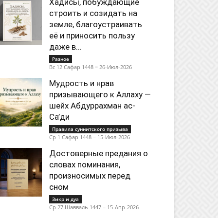
Хадисы, побуждающие
строить и созидать на
земле, благоустраивать
её и приносить пользу
даже в...
Разное
Вс 12 Сафар 1448 = 26-Июл-2026
Мудрость и нрав
призывающего к Аллаху —
шейх Абдуррахман ас-
Са’ди
Правила суннитского призыва
Ср 1 Сафар 1448 = 15-Июл-2026
Достоверные предания о
словах поминания,
произносимых перед
сном
Зикр и дуа
Ср 27 Шавваль 1447 = 15-Апр-2026