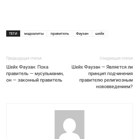
ТЕГИ
мадхалиты
правитель
Фаузан
шейх
Предыдущая статья
Следующая статья
Шейх Фаузан: Пока
Шейх Фаузан — Является ли
правитель — мусульманин,
принцип подчинения
он — законный правитель
правителю религиозным
нововведением?