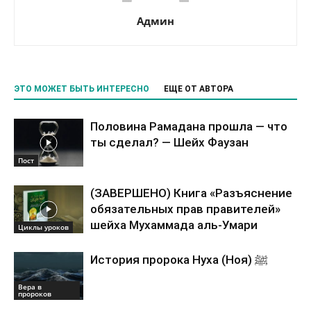
Админ
ЭТО МОЖЕТ БЫТЬ ИНТЕРЕСНО
ЕЩЕ ОТ АВТОРА
Половина Рамадана прошла — что
ты сделал? — Шейх Фаузан
Пост
(ЗАВЕРШЕНО) Книга «Разъяснение
обязательных прав правителей»
шейха Мухаммада аль-Умари
Циклы уроков
История пророка Нуха (Ноя) ﷺ
Вера в
пророков