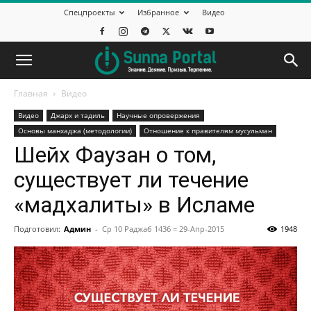
Спецпроекты
Избранное
Видео
Главная
Видео
Видео
Джарх и тадиль
Научные опровержения
Основы манхаджа (методологии)
Отношение к правителям мусульман
Шейх Фаузан о том,
существует ли течение
«мадхалиты» в Исламе
Подготовил:
Админ
-
Ср 10 Раджаб 1436 = 29-Апр-2015
1948