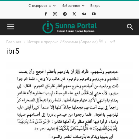
Спецпроекты
Избранное
Видео
Главная
История пророка Ибрахима (Авраама) ﷺ
ibr5
ibr5