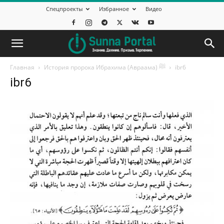
Спецпроекты
Избранное
Видео
Главная
История пророка Ибрахима (Авраама) ﷺ
ibr6
ibr6