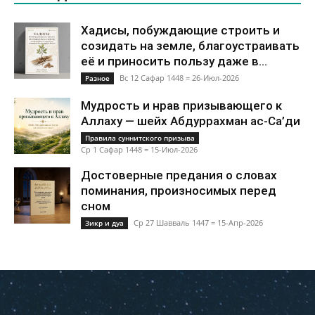
Хадисы, побуждающие строить и
созидать на земле, благоустраивать
её и приносить пользу даже в...
Вс 12 Сафар 1448 = 26-Июл-2026
Разное
Мудрость и нрав призывающего к
Аллаху — шейх Абдуррахман ас-Са’ди
Правила суннитского призыва
Ср 1 Сафар 1448 = 15-Июл-2026
Достоверные предания о словах
поминания, произносимых перед
сном
Ср 27 Шавваль 1447 = 15-Апр-2026
Зикр и дуа