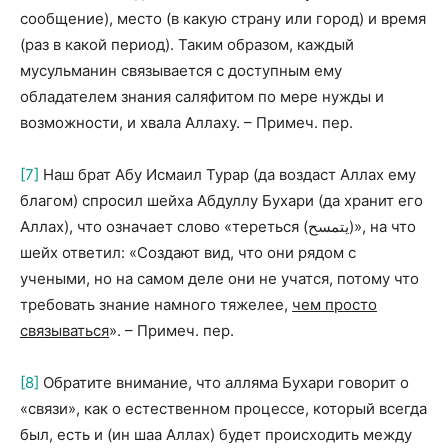
сообщение), место (в какую страну или город) и время
(раз в какой период). Таким образом, каждый
мусульманин связывается с доступным ему
обладателем знания саляфитом по мере нужды и
возможности, и хвала Аллаху. – Примеч. пер.
[7]
Наш брат Абу Исмаил Турар (да воздаст Аллах ему
благом) спросил шейха Абдуллу Бухари (да хранит его
Аллах), что означает слово «тереться (يتمسح)», на что
шейх ответил: «Создают вид, что они рядом с
учеными, но на самом деле они не учатся, потому что
требовать знание намного тяжелее,
чем просто
связываться
». – Примеч. пер.
[8]
Обратите внимание, что алляма Бухари говорит о
«связи», как о естественном процессе, который всегда
был, есть и (ин шаа Аллах) будет происходить между