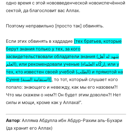
одно время с этой нововведенческой новоиспечённой
сектой, да благословит вас Аллах.
Поэтому неправильно [просто так] обвинять.
Если этих обвинять в хаддадие
[тех братьев, которые
берут знания только у тех, за кого
засвидетельствовали обладатели знания (شهد له أهل
العلم),
или
рекомендовали ученые (زكّاه العلماء),
или
у
тех, кто известен своей учебой (الطلب) и прямотой на
Сунне (استقامة السنة)]
, то тот, который слушает кого
попало: знающего и невежду, как мы его назовем?!
Что мы скажем о нем?! Он будет этим доволен?! Нет
силы и мощи, кроме как у Аллаха!”.
Автор
: Алляма Абдулла ибн Абдур-Рахим аль-Бухари
(да хранит его Аллах)