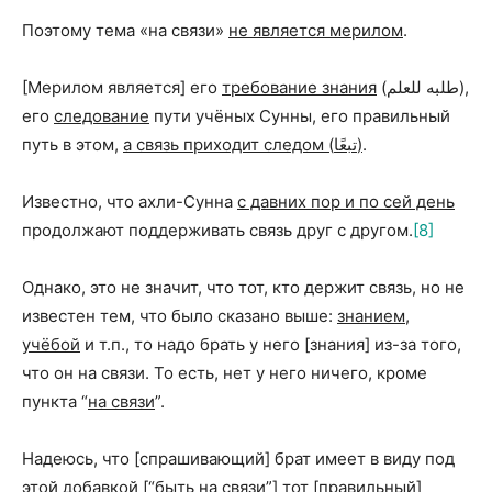
Поэтому тема «на связи»
не является мерилом
.
[Мерилом является] его
требование знания
(طلبه للعلم),
его
следование
пути учёных Сунны, его правильный
путь в этом,
а связь приходит следом (تبعًا)
.
Известно, что ахли-Сунна
с давних пор и по сей день
продолжают поддерживать связь друг с другом.
[8]
Однако, это не значит, что тот, кто держит связь, но не
известен тем, что было сказано выше:
знанием,
учёбой
и т.п., то надо брать у него [знания] из-за того,
что он
на связи
. То есть, нет у него ничего, кроме
пункта “
на связи
”.
Надеюсь, что [спрашивающий] брат имеет в виду под
этой добавкой [“быть на связи”] тот [правильный]