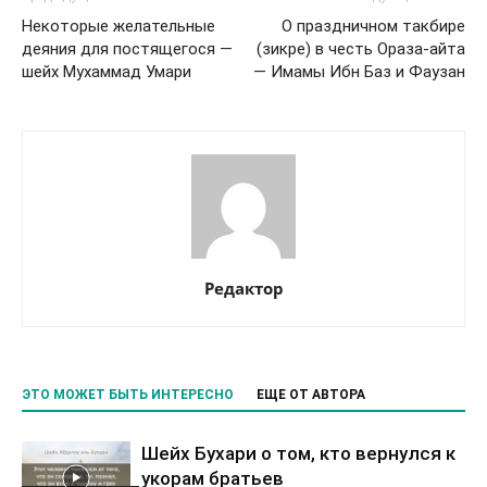
Некоторые желательные
О праздничном такбире
деяния для постящегося —
(зикре) в честь Ораза-айта
шейх Мухаммад Умари
— Имамы Ибн Баз и Фаузан
Редактор
ЭТО МОЖЕТ БЫТЬ ИНТЕРЕСНО
ЕЩЕ ОТ АВТОРА
Шейх Бухари о том, кто вернулся к
укорам братьев