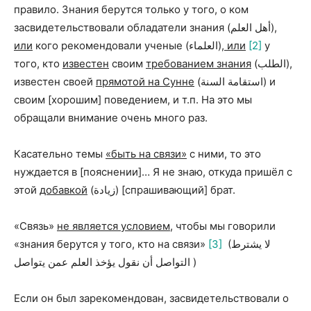
правило. Знания берутся только у того, о ком
засвидетельствовали обладатели знания (أهل العلم),
или
кого рекомендовали ученые (العلماء),
или
[2]
у
того, кто
известен
своим
требованием знания
(الطلب),
известен своей
прямотой на Сунне
(استقامة السنة) и
своим [хорошим] поведением, и т.п. На это мы
обращали внимание очень много раз.
Касательно темы
«быть на связи»
с ними, то это
нуждается в [пояснении]… Я не знаю, откуда пришёл с
этой
добавкой
(زيادة) [спрашивающий] брат.
«Связь»
не является условием
, чтобы мы говорили
«знания берутся у того, кто на связи»
[3]
(لا يشترط
التواصل أن نقول يؤخذ العلم عمن يتواصل )
Если он был зарекомендован, засвидетельствовали о