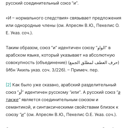
русский соединительный союз “и”.
«И – нормального следствия» связывает предложения
или однородные члены (см. Апресян В. Ю., Пекелис О.
Е. Указ. соч.).
Таким образом, союз “и” идентичен союзу “الواو” в
арабском языке, который указывает на абсолютную
совокупность (объединение) (حرف العطف لمطلق الجمع)
(Ибн ‘Акиль указ. соч. 3/226). – Примеч. пер.
[2]
Как было уже сказано, арабский разделительный
союз “أو” идентичен русскому
“или”
. А русский союз
“
а
также
”
является соединительным союзом и
семантикой, и синтаксическими свойствами близок к
союзу
“
и
”
(см. Апресян В. Ю., Пекелис О. Е. Указ. соч.).