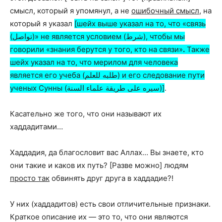
смысл, который я упомянул, а не
ошибочный смысл
, на
который я указал
[шейх выше указал на то, что «связь
(تواصل)» не является условием (شرط), чтобы мы
говорили «знания берутся у того, кто на связи»
.
Также
шейх указал на то, что мерилом для человека
является его учеба (طلبه للعلم) и его следование пути
ученых Сунны (سيره على طريقة علماء السنة)]
.
Касательно же того, что они называют их
хаддадитами…
Хаддадия, да благословит вас Аллах… Вы знаете, кто
они такие и каков их путь? [Разве можно] людям
просто так
обвинять друг друга в хаддадие?!
У них (хаддадитов) есть свои отличительные признаки.
Краткое описание их — это то, что они являются