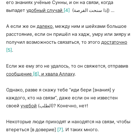
его знаниях учёные Сунны, и он на связи, когда
выпадет
удобный случай
[4]
(إذا سنحت الفرصة) …
А если же он
далеко
, между ним и шейхами большое
расстояние, если он пришёл на хадж, умру или зияру и
получил возможность связаться, то этого
достаточно
[5]
.
Если же ему это не удалось, то он свяжется, отправив
сообщение
[6]
, и хвала Аллаху
.
Однако, разве я скажу тебе “иди бери [знания] у
каждого, кто на связи”, даже если он не известен
своей
учебой
(الطلب)? Конечно, нет!
Некоторые люди приходят и находятся на связи, чтобы
втереться [в доверие]
[7]
. И таких много.