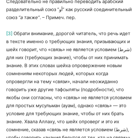
Следовательно не правильно переводить арабский
разделительный союз “أو” как русский соединительный
союз
“а также”
. – Примеч. пер.
[3]
Обрати внимание, дорогой читатель, что речь идет
в тексте именно о требующих знания, призывающих и
шейх говорит, что «связь» не является условием (شرط)
для них (требующих знание), чтобы от них принимать
знание. В этих словах шейха опровержение новым
сомнениям некоторых людей, которых когда
опровергли на тему «связи», начали неожиданно
говорить уже другие тафсыляты (подробности), что
якобы они согласны, что «связь» не является условием
для простых мусульман (ауам), однако «связь» — это
условие для требующих знание, чтобы от них брать
знание. Хвала Аллаху, что шейх опроверг и это их
сомнение, сказав «связь не является условием (شرط),
чтобы говорить «знания берутся от тех, кто на связи»».