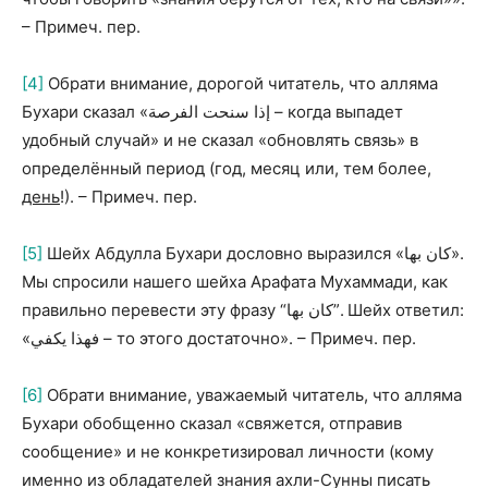
– Примеч. пер.
[4]
Обрати внимание, дорогой читатель, что алляма
Бухари сказал «إذا سنحت الفرصة – когда выпадет
удобный случай» и не сказал «обновлять связь» в
определённый период (год, месяц или, тем более,
день
!
). – Примеч. пер.
[5]
Шейх Абдулла Бухари дословно выразился «كان بها».
Мы спросили нашего шейха Арафата Мухаммади, как
правильно перевести эту фразу “كان بها”. Шейх ответил:
«فهذا يكفي – то этого достаточно». – Примеч. пер.
[6]
Обрати внимание, уважаемый читатель, что алляма
Бухари обобщенно сказал «свяжется, отправив
сообщение» и не конкретизировал личности (кому
именно из обладателей знания ахли-Сунны писать