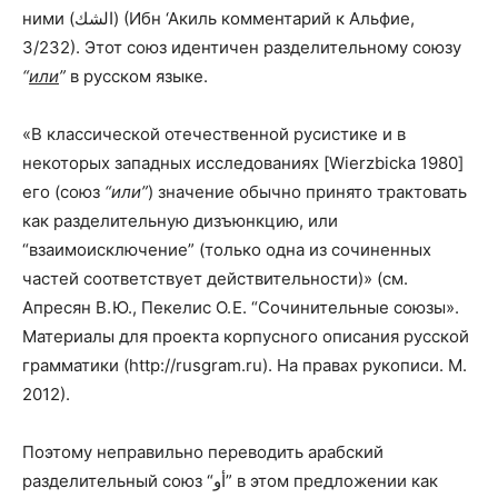
ними (الشك) (Ибн ‘Акиль комментарий к Альфие,
3/232). Этот союз идентичен разделительному союзу
“
или
”
в русском языке.
«В классической отечественной русистике и в
некоторых западных исследованиях [Wierzbicka 1980]
его (союз
“или”
) значение обычно принято трактовать
как разделительную дизъюнкцию, или
“взаимоисключение” (только одна из сочиненных
частей соответствует действительности)» (см.
Апресян В. Ю., Пекелис О. Е. “Сочинительные союзы».
Материалы для проекта корпусного описания русской
грамматики (http://rusgram.ru). На правах рукописи. М.
2012).
Поэтому неправильно переводить арабский
разделительный союз “أو” в этом предложении как