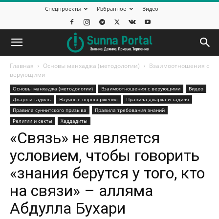
Спецпроекты
Избранное
Видео
Главная
Основы манхаджа (методологии)
Взаимоотношения с
верующими
Основы манхаджа (методологии)
Взаимоотношения с верующими
Видео
Джарх и тадиль
Научные опровержения
Правила джарха и тадиля
Правила суннитского призыва
Правила требования знаний
Религии и секты
Хаддадиты
«Связь» не является
условием, чтобы говорить
«знания берутся у того, кто
на связи» – алляма
Абдулла Бухари