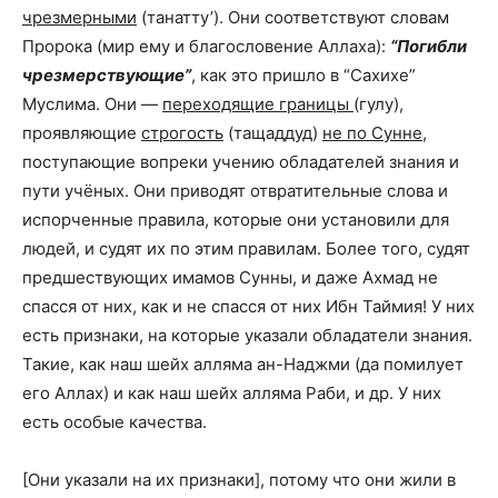
чрезмерными
(танатту’). Они соответствуют словам
Пророка (мир ему и благословение Аллаха):
“Погибли
чрезмерствующие”
, как это пришло в “Сахихе”
Муслима. Они —
переходящие границы
(гулу),
проявляющие
строгость
(тащаддуд)
не по Сунне
,
поступающие вопреки учению обладателей знания и
пути учёных. Они приводят отвратительные слова и
испорченные правила, которые они установили для
людей, и судят их по этим правилам. Более того, судят
предшествующих имамов Сунны, и даже Ахмад не
спасся от них, как и не спасся от них Ибн Таймия! У них
есть признаки, на которые указали обладатели знания.
Такие, как наш шейх алляма ан-Наджми (да помилует
его Аллах) и как наш шейх алляма Раби, и др. У них
есть особые качества.
[Они указали на их признаки], потому что они жили в