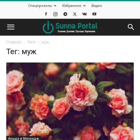
Спецпроекты
Избранное
Видео
Главная
Теги
муж
Тег: муж
Акыда и Манхадж