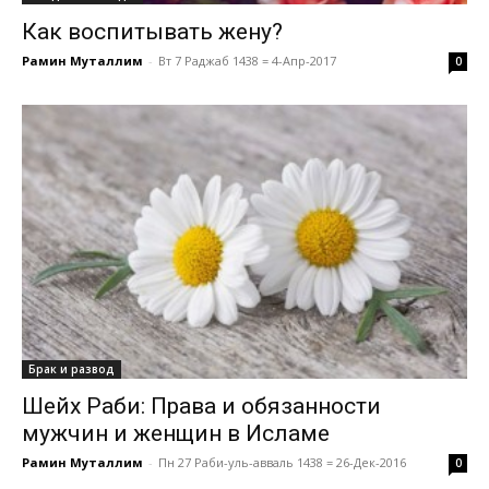
Как воспитывать жену?
Рамин Муталлим
-
Вт 7 Раджаб 1438 = 4-Апр-2017
0
Брак и развод
Шейх Раби: Права и обязанности
мужчин и женщин в Исламе
Рамин Муталлим
-
Пн 27 Раби-уль-авваль 1438 = 26-Дек-2016
0