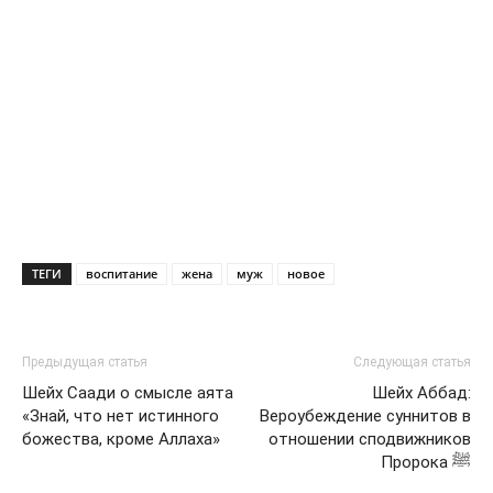
ТЕГИ
воспитание
жена
муж
новое
Предыдущая статья
Следующая статья
Шейх Саади о смысле аята
Шейх Аббад:
«Знай, что нет истинного
Вероубеждение суннитов в
божества, кроме Аллаха»
отношении сподвижников
Пророка ﷺ