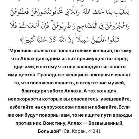
لِلْغَيْبِ بِمَا حَفِظ اللَّهُ ۚ وَاللَّاتِي تَخَافُونَنُشُوزَهُنَّ فَعِظُوهُنَّ
وَاهْجُرُوهُنَّ فِي الْمَضَاجِعِ وَاضْرِبُوهُنَّ ۖ فَإِنْ أَطَعْنَكُمْ فَلَا
تَبْغُوا عَلَيْهِنَّ سَبِيلًا ۗ إِنَّ اللَّهَ كَانَ عَلِيًّا كَبِيرًا﴾
“Мужчины являются попечителями женщин, потому
что Аллах дал одним из них преимущество перед
другими, и потому что они расходуют из своего
имущества. Праведные женщины покорны и хранят
то, что положено хранить, в отсутствие мужей,
благодаря заботе Аллаха. А тех женщин,
непокорности которых вы опасаетесь, увещевайте,
избегайте на супружеском ложе и побивайте. Если
же они будут покорны вам, то не ищите пути вражды
против них. Воистину, Аллах — Возвышенный,
Большой”
(Св. Коран, 4:34).