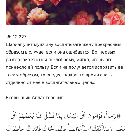
12 227
Шариат учит мужчину воспитывать жену прекрасным
образом в случае, если она ошибается. Во-первых,
разговаривая с ней по-доброму, мягко, чтобы это
принесло ей пользу. Если не получается исправить ее
таким образом, то следует какое-то время спать
отдельно от неё в воспитательных целях.
Всевышний Аллах говорит:
﴿الرِّجَالُ قَوَّامُونَ عَلَى النِّسَاءِ بِمَا فَضَّلَ اللَّهُ بَعْضَهُمْ عَلَىٰ
بَعْضٍ وَبِمَاأَنْفَقُوا مِنْأَمْوَالِهِمْ ۚ فَالصَّالِحَاتُ قَانِتَاتٌ حَافِظَاتٌ