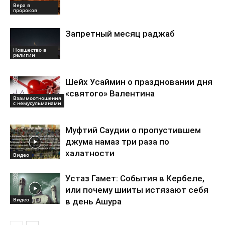
Вера в
пророков
Запретный месяц раджаб
Новшество в
религии
Шейх Усаймин о праздновании дня
«святого» Валентина
Взаимоотношения
с немусульманами
Муфтий Саудии о пропустившем
джума намаз три раза по
халатности
Видео
Устаз Гамет: События в Кербеле,
или почему шииты истязают себя
Видео
в день Ашура