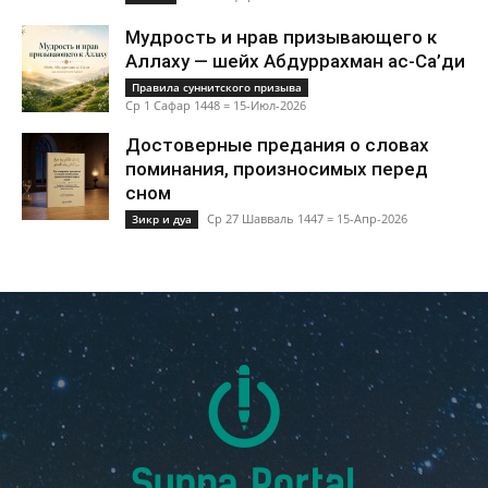
Мудрость и нрав призывающего к
Аллаху — шейх Абдуррахман ас-Са’ди
Правила суннитского призыва
Ср 1 Сафар 1448 = 15-Июл-2026
Достоверные предания о словах
поминания, произносимых перед
сном
Ср 27 Шавваль 1447 = 15-Апр-2026
Зикр и дуа