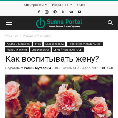
Спецпроекты
Избранное
Видео
Главная
Акыда и Манхадж
Акыда и Манхадж
Фикх
Брак и развод
Тарбия (Воспитательное)
Нравы и этикет
Спецпроекты
СЕМЕЙНЫЕ ВОПРОСЫ
Как воспитывать жену?
Подготовил:
Рамин Муталлим
-
Вт 7 Раджаб 1438 = 4-Апр-2017
1378