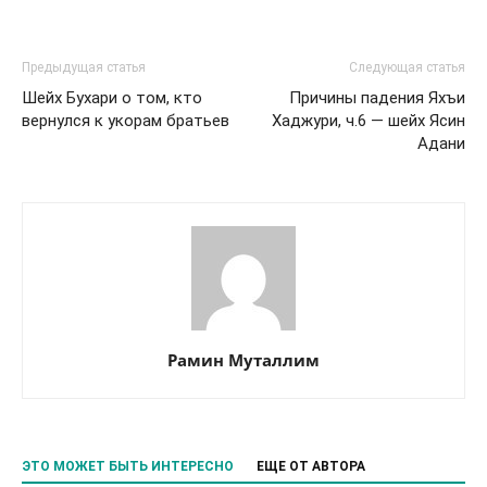
Предыдущая статья
Следующая статья
Шейх Бухари о том, кто
Причины падения Яхъи
вернулся к укорам братьев
Хаджури, ч.6 — шейх Ясин
Адани
Рамин Муталлим
ЭТО МОЖЕТ БЫТЬ ИНТЕРЕСНО
ЕЩЕ ОТ АВТОРА