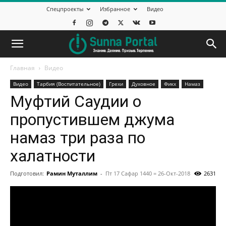
Спецпроекты
Избранное
Видео
Главная
Видео
Видео
Тарбия (Воспитательное)
Грехи
Духовное
Фикх
Намаз
Муфтий Саудии о
пропустившем джума
намаз три раза по
халатности
Подготовил:
Рамин Муталлим
-
Пт 17 Сафар 1440 = 26-Окт-2018
2631