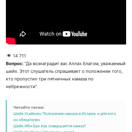
14 711
Вопрос:
“Да вознаградит вас Аллах благом, уважаемый
шейх. Этот слушатель спрашивает о положении того,
кто пропустил три пятничных намаза по
небрежности”.
Читайте также:
Шейх Усаймин: Положение намаза в Исламе, и для кого
он обязателен
Шейх Ибн Баз: Как совершается намаз?
Шейх Усаймин: Что такое намаз?