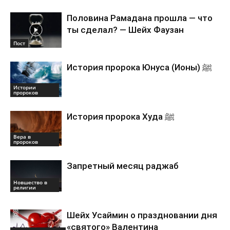
Половина Рамадана прошла — что
ты сделал? — Шейх Фаузан
Пост
История пророка Юнуса (Ионы) ﷺ
Истории
пророков
История пророка Худа ﷺ
Вера в
пророков
Запретный месяц раджаб
Новшество в
религии
Шейх Усаймин о праздновании дня
«святого» Валентина