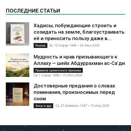
ПОСЛЕДНИЕ СТАТЬИ
Хадисы, побуждающие строить и
созидать на земле, благоустраивать
её и приносить пользу даже в...
Вс 12 Сафар 1448 = 26-Июл-2026
Разное
Мудрость и нрав призывающего к
Аллаху — шейх Абдуррахман ас-Са’ди
Правила суннитского призыва
Ср 1 Сафар 1448 = 15-Июл-2026
Достоверные предания о словах
поминания, произносимых перед
сном
Ср 27 Шавваль 1447 = 15-Апр-2026
Зикр и дуа