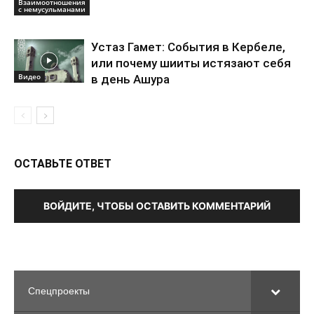
Взаимоотношения
с немусульманами
Устаз Гамет: События в Кербеле,
или почему шииты истязают себя
Видео
в день Ашура
ОСТАВЬТЕ ОТВЕТ
ВОЙДИТЕ, ЧТОБЫ ОСТАВИТЬ КОММЕНТАРИЙ
Спецпроекты