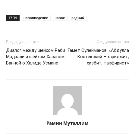
ТЕГИ
нововведение
новое
раджаб
Предыдущая статья
Следующая статья
Диалог между шейхом Раби
Гамет Сулейманов: «Абдулла
Мадхали и шейхом Хасаном
Костекский – хариджит,
Банной о Халиде Усмане
хизбит, такфирист»
Рамин Муталлим