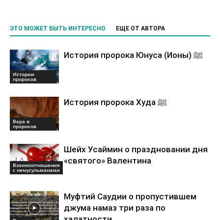
ЭТО МОЖЕТ БЫТЬ ИНТЕРЕСНО
ЕЩЕ ОТ АВТОРА
История пророка Юнуса (Ионы) ﷺ
Истории
пророков
История пророка Худа ﷺ
Вера в
пророков
Шейх Усаймин о праздновании дня
«святого» Валентина
Взаимоотношения
с немусульманами
Муфтий Саудии о пропустившем
джума намаз три раза по
халатности