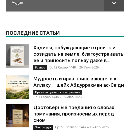
Аудио
ПОСЛЕДНИЕ СТАТЬИ
Хадисы, побуждающие строить и
созидать на земле, благоустраивать
её и приносить пользу даже в...
Вс 12 Сафар 1448 = 26-Июл-2026
Разное
Мудрость и нрав призывающего к
Аллаху — шейх Абдуррахман ас-Са’ди
Правила суннитского призыва
Ср 1 Сафар 1448 = 15-Июл-2026
Достоверные предания о словах
поминания, произносимых перед
сном
Ср 27 Шавваль 1447 = 15-Апр-2026
Зикр и дуа