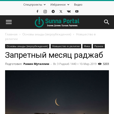
Спецпроекты
Избранное
Видео
Главная
Основы акыды (вероубеждения)
Новшество в
религии
Основы акыды (вероубеждения)
Новшество в религии
Фикх
Разное
Запретный месяц раджаб
Подготовил:
Рамин Муталлим
-
Вс 3 Раджаб 1440 = 10-Мар-2019
3203