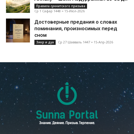
Правила суннитского призыва
Ср 1 Сафар 1448 = 15-Июл-2026
Достоверные предания о словах
поминания, произносимых перед
сном
Ср 27 Шавваль 1447 = 15-Апр-2026
Зикр и дуа