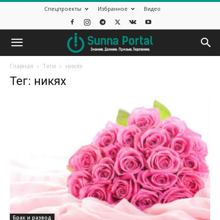
Спецпроекты
Избранное
Видео
Главная
Теги
никях
Тег: никях
Брак и развод