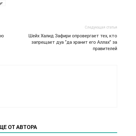
уг
Следующая статья
лю
Шейх Халид Зафири опровергает тех, кто
запрещает дуа “да хранит его Аллах” за
правителей
ЩЕ ОТ АВТОРА