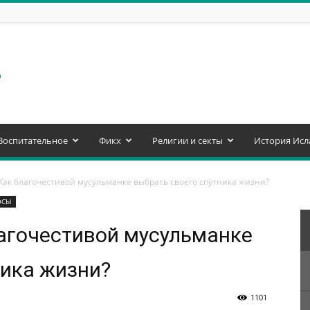
Воспитательное
Фикх
Религии и секты
История Исл
Как благочестивой мусульманке выбрать своего спутника жизни?
ОСЫ
лагочестивой мусульманке
ника жизни?
1101