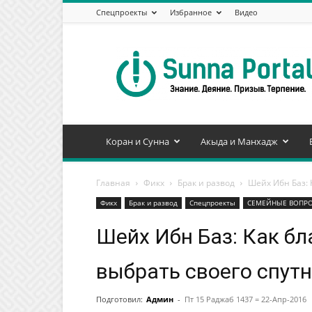
Спецпроекты
Избранное
Видео
Сунна
Портал
Коран и Сунна
Акыда и Манхадж
Главная
Фикх
Брак и развод
Шейх Ибн Баз: 
Фикх
Брак и развод
Спецпроекты
СЕМЕЙНЫЕ ВОПР
Шейх Ибн Баз: Как б
выбрать своего спут
Подготовил:
Админ
-
Пт 15 Раджаб 1437 = 22-Апр-2016