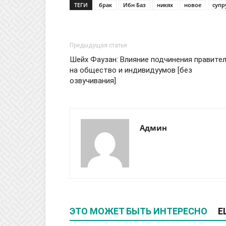
ТЕГИ
брак
Ибн Баз
никях
новое
супр
Предыдущая статья
Шейх Фаузан: Влияние подчинения правите
на общество и индивидуумов [без
озвучивания]
Админ
ЭТО МОЖЕТ БЫТЬ ИНТЕРЕСНО
Е