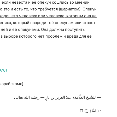
, если
невеста и её опекун сошлись во мнении
 это и есть то, что требуется (шариатом).
Опекун
ехорошего человека или человека, которым она не
ениха, который навредит её опекунам или станет
ней и её опекунами. Она должна поступить
 в выборе которого нет проблем и вреда для её
0781
на арабском»]
للشَّيخ العلّامة/ عبدُ العزِيز بن بازٍ — رحمُه الله تعالى —
□ (السُّؤَالُ) :