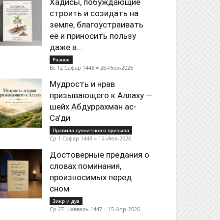
Хадисы, побуждающие
строить и созидать на
земле, благоустраивать
её и приносить пользу
даже в...
Разное
Вс 12 Сафар 1448 = 26-Июл-2026
Мудрость и нрав
призывающего к Аллаху —
шейх Абдуррахман ас-
Са’ди
Правила суннитского призыва
Ср 1 Сафар 1448 = 15-Июл-2026
Достоверные предания о
словах поминания,
произносимых перед
сном
Зикр и дуа
Ср 27 Шавваль 1447 = 15-Апр-2026