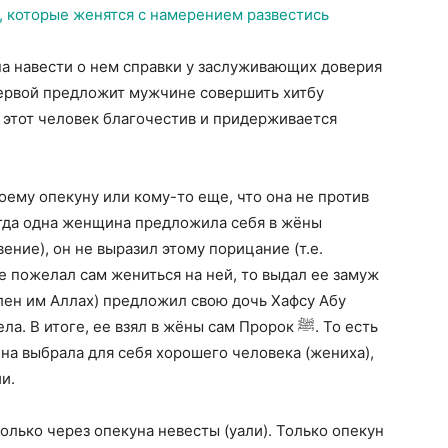
, которые женятся с намерением развестись
жна навести о нем справки у заслуживающих доверия
первой предложит мужчине совершить хитбу
ли этот человек благочестив и придерживается
ему опекуну или кому-то еще, что она не против
огда одна женщина предложила себя в жёны
ние), он не выразил этому порицание (т.е.
не пожелал сам жениться на ней, то выдал ее замуж
олен им Аллах) предложил свою дочь Хафсу Абу
В итоге, ее взял в жёны сам Пророк ﷺ. То есть
на выбрала для себя хорошего человека (жениха),
и.
олько через опекуна невесты (уали). Только опекун