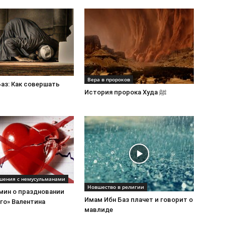
Вера в пророков
аз: Как совершать
История пророка Худа ﷺ
шения с немусульманами
Новшество в религии
мин о праздновании
Имам Ибн Баз плачет и говорит о
го» Валентина
мавлиде