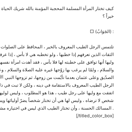
كيف تختار المرأة المسلمة المحجبة المؤمنة بالله شريك الحياة ، 
خيراً ؟
□ (الجَوَابُ) :
الثقات الذين تعرفهم إذا خطبها ، ولو تخطبه هي لا بأس ، إذا عرف
وليها أنها توافق على خطبته لها فلا بأس ، فقد أهدت امرأة نفسه
والسلام ، ولمّا لم يرغب بها زوّجها غيره عليه الصلاة والسلام
الصدّيق وعلى عثمان بعدما تأيّمت من زوجها، ثم تزوجها النبي ﷺ 
الرجل الطيب المعروف بالاستقامة في دينه ، ولكن لا تبت في ذلك 
اتفقت مع وليها على رجل طيب ، هذا هو المطلوب ، وليس لوليه
شخص لا ترضاه ، وليس لها هي أن تختار شخصاً يضرّ أوليائها ويسبّ
المسالك الحسنة ، وأن تختار الطيب الذي ليس في اختياره مشاك .
[/titled_color_box]