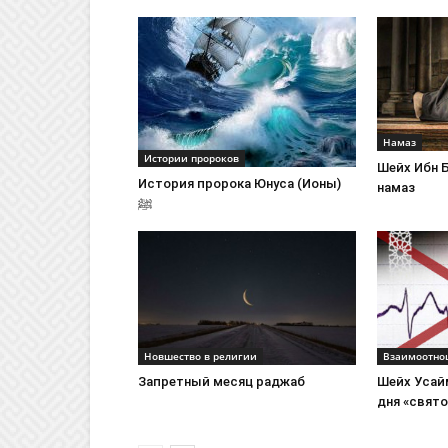
Намаз
Истории пророков
Шейх Ибн Б
История пророка Юнуса (Ионы)
намаз
ﷺ
Новшество в религии
Взаимоотно
Запретный месяц раджаб
Шейх Усай
дня «свято