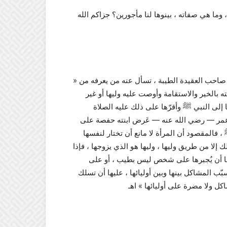
وما هي صفاته ، بينوها لنا مأجورين؟ جزاكم الله
» تلتمس الرجل الطيب المعروف بالخير ، المحافظ على الصلوات صاحب العقيدة الطيبة ، تسأل عنه من يعرفه من
ته بالخير والاستقامة وأوصت عليه وليها أو غير
ا إلى النبي ﷺ وأقرّها على ذلك عليه الصلاة
 ، وعمر — رضي الله عنه — عَرض ابنته حفصة على
، فالمقصود أن المرأة لا مانع أن تختار لنفسها
إلا من طريق وليها ، وليها هو الذي يزوجها ، فإذا
ا أن يُجبرها على شخص ليس بطيب ، أو على
ب المشاكل بينها وبين أوليائها ، عليها أن تسلك
ل ولا مضرة على أوليائها » اﻫـ