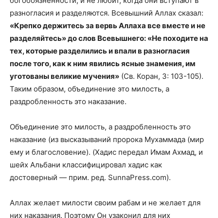
богобоязненности, и не любит, когда они вступают в
разногласия и разделяются. Всевышний Аллах сказал:
«Крепко держитесь за вервь Аллаха все вместе и не
разделяйтесь» до слов Всевышнего: «Не походите на
тех, которые разделились и впали в разногласия
после того, как к ним явились ясные знамения, им
уготованы великие мучения»
(Св. Коран, 3: 103-105).
Таким образом, объединение это милость, а
раздробленность это наказание.
Объединение это милость, а раздробленность это
наказание (из высказываний пророка Мухаммада (мир
ему и благословение). (Хадис передал Имам Ахмад, и
шейх Альбани классифицировал хадис как
достоверный — прим. ред. SunnaPress.com).
Аллах желает милости своим рабам и не желает для
них наказания. Поэтому Он узаконил для них