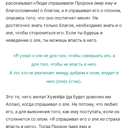
рассказывал:«
Люди спрашивали Пророка (мир ему и
благословение) о благом, а я спрашивал его о плохом,
опасаясь того, что оно постигнет меня»
. Не
достаточно знать только благое, необходимо знать и о
зле, чтобы сторониться его. Если ты будешь в
неведении о зле, ты можешь впасть в него.
«Я узнал о зле не для того, чтобы совершить его, а
для того, чтобы не впасть в него.
А тот, кто не различает между добром и злом, впадет в
него (зло)» (стих).
Это то, чего желал Хузейфа (да будет доволен им
Аллах), когда спрашивал о зле. Не потому, что любил
его, а для выяснения того, как ему поступать, если он
столкнется со злом.
«Я спрашивал его о зле из страха
впасть в него»
. Тогда Пророк (мир ему и