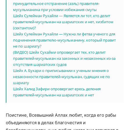
принудительное отстранение (азль) правителя-
мусульманина при условии избежания смуты
Шейх Сулейман Рухайли — Является ли тот, кто делит
правителей-мусульман на шариатских и нет, хизбитом
(сектантом)?
Шейх Сулейман Рухайли — Нужна ли фетва ученого для
подчинения правителю-мусульманину, который правит
не по шариату?
(ВИДЕО) Шейх Сухайми опровергает тех, кто делит
правителей-мусульман на законных и незаконных из-за
отсутствия шариатских судов
Шейх А. Бухари о приписывании к ученым мнения о
незаконности правителей-мусульман, судящих не по
шариату
Шейх Халид Зафири опровергает ересь деления
правителей-мусульман на шариатских и нет
Поистине, Всевышний Аллах любит, когда его рабы
объединяются в делах благочестия и