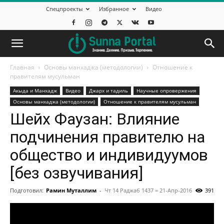
Спецпроекты
Избранное
Видео
Главная
Основы манхаджа (методологии)
Отношение к
правителям мусульман
Акыда и Манхадж
Видео
Джарх и тадиль
Научные опровержения
Основы манхаджа (методологии)
Отношение к правителям мусульман
Шейх Фаузан: Влияние
подчинения правителю на
общество и индивидуумов
[без озвучивания]
Подготовил:
Рамин Муталлим
-
Чт 14 Раджаб 1437 = 21-Апр-2016
391