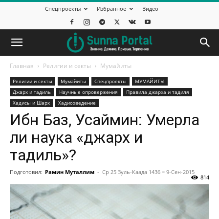
Спецпроекты
Избранное
Видео
Главная
Религии и секты
Mумайиты
Религии и секты
Mумайиты
Спецпроекты
МУМАЙИТЫ
Джарх и тадиль
Научные опровержения
Правила джарха и тадиля
Хадисы и Шарх
Хадисоведение
Ибн Баз, Усаймин: Умерла
ли наука «джарх и
тадиль»?
Подготовил:
Рамин Муталлим
-
Ср 25 Зуль-Каада 1436 = 9-Сен-2015
814